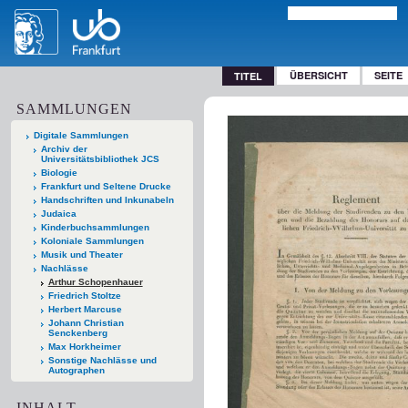
ÜBERSICHT
SEITE
TITEL
SAMMLUNGEN
Digitale Sammlungen
Archiv der
Universitätsbibliothek JCS
Biologie
Frankfurt und Seltene Drucke
Handschriften und Inkunabeln
Judaica
Kinderbuchsammlungen
Koloniale Sammlungen
Musik und Theater
Nachlässe
Arthur Schopenhauer
Friedrich Stoltze
Herbert Marcuse
Johann Christian
Senckenberg
Max Horkheimer
Sonstige Nachlässe und
Autographen
INHALT