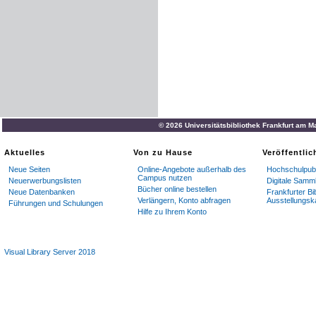
© 2026 Universitätsbibliothek Frankfurt am M
Aktuelles
Von zu Hause
Veröffentli
Neue Seiten
Online-Angebote außerhalb des
Hochschulpubl
Campus nutzen
Neuerwerbungslisten
Digitale Samm
Bücher online bestellen
Neue Datenbanken
Frankfurter Bi
Verlängern, Konto abfragen
Ausstellungsk
Führungen und Schulungen
Hilfe zu Ihrem Konto
Visual Library Server 2018