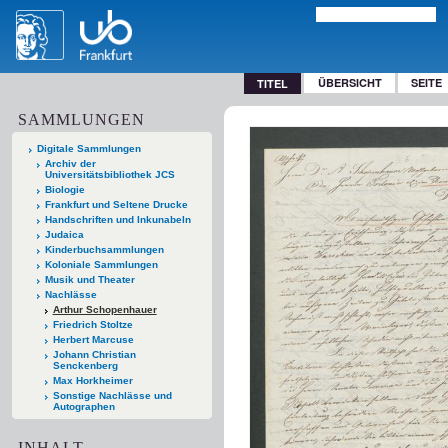
ÜBERSICHT
SEITE
TITEL
SAMMLUNGEN
Digitale Sammlungen
Archiv der
Universitätsbibliothek JCS
Biologie
Frankfurt und Seltene Drucke
Handschriften und Inkunabeln
Judaica
Kinderbuchsammlungen
Koloniale Sammlungen
Musik und Theater
Nachlässe
Arthur Schopenhauer
Friedrich Stoltze
Herbert Marcuse
Johann Christian
Senckenberg
Max Horkheimer
Sonstige Nachlässe und
Autographen
INHALT