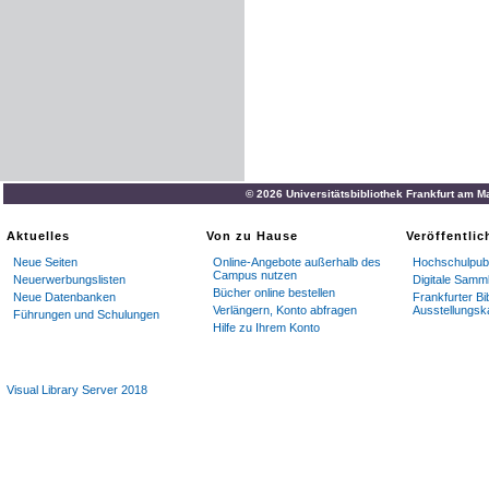
© 2026 Universitätsbibliothek Frankfurt am M
Aktuelles
Von zu Hause
Veröffentli
Neue Seiten
Online-Angebote außerhalb des
Hochschulpubl
Campus nutzen
Neuerwerbungslisten
Digitale Samm
Bücher online bestellen
Neue Datenbanken
Frankfurter Bi
Verlängern, Konto abfragen
Ausstellungsk
Führungen und Schulungen
Hilfe zu Ihrem Konto
Visual Library Server 2018