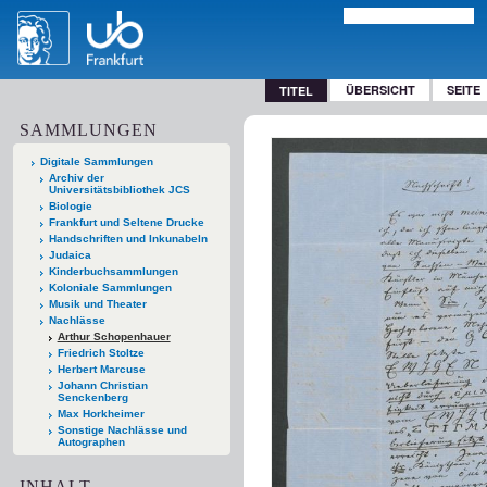
ÜBERSICHT
SEITE
TITEL
SAMMLUNGEN
Digitale Sammlungen
Archiv der
Universitätsbibliothek JCS
Biologie
Frankfurt und Seltene Drucke
Handschriften und Inkunabeln
Judaica
Kinderbuchsammlungen
Koloniale Sammlungen
Musik und Theater
Nachlässe
Arthur Schopenhauer
Friedrich Stoltze
Herbert Marcuse
Johann Christian
Senckenberg
Max Horkheimer
Sonstige Nachlässe und
Autographen
INHALT