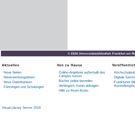
© 2026 Universitätsbibliothek Frankfurt am M
Aktuelles
Von zu Hause
Veröffentli
Neue Seiten
Online-Angebote außerhalb des
Hochschulpubl
Campus nutzen
Neuerwerbungslisten
Digitale Samm
Bücher online bestellen
Neue Datenbanken
Frankfurter Bi
Verlängern, Konto abfragen
Ausstellungsk
Führungen und Schulungen
Hilfe zu Ihrem Konto
Visual Library Server 2018