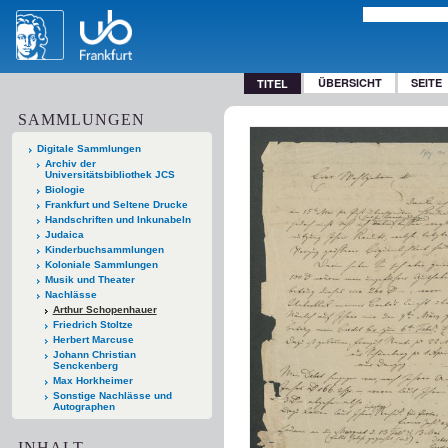
ÜBERSICHT
SEITE
TITEL
SAMMLUNGEN
Digitale Sammlungen
Archiv der
Universitätsbibliothek JCS
Biologie
Frankfurt und Seltene Drucke
Handschriften und Inkunabeln
Judaica
Kinderbuchsammlungen
Koloniale Sammlungen
Musik und Theater
Nachlässe
Arthur Schopenhauer
Friedrich Stoltze
Herbert Marcuse
Johann Christian
Senckenberg
Max Horkheimer
Sonstige Nachlässe und
Autographen
INHALT