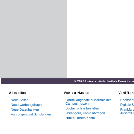
© 2026 Universitätsbibliothek Frankfurt
Aktuelles
Von zu Hause
Veröffe
Neue Seiten
Online-Angebote außerhalb des
Hochschu
Campus nutzen
Neuerwerbungslisten
Digitale
Bücher online bestellen
Neue Datenbanken
Frankfurt
Verlängern, Konto abfragen
Ausstellu
Führungen und Schulungen
Hilfe zu Ihrem Konto