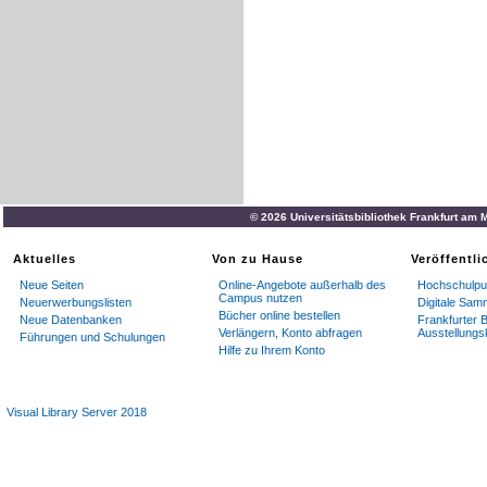
© 2026 Universitätsbibliothek Frankfurt am 
Aktuelles
Von zu Hause
Veröffentl
Neue Seiten
Online-Angebote außerhalb des
Hochschulpub
Campus nutzen
Neuerwerbungslisten
Digitale Sam
Bücher online bestellen
Neue Datenbanken
Frankfurter B
Verlängern, Konto abfragen
Ausstellungs
Führungen und Schulungen
Hilfe zu Ihrem Konto
Visual Library Server 2018