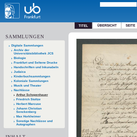
ÜBERSICHT
SEITE
TITEL
SAMMLUNGEN
Digitale Sammlungen
Archiv der
Universitätsbibliothek JCS
Biologie
Frankfurt und Seltene Drucke
Handschriften und Inkunabeln
Judaica
Kinderbuchsammlungen
Koloniale Sammlungen
Musik und Theater
Nachlässe
Arthur Schopenhauer
Friedrich Stoltze
Herbert Marcuse
Johann Christian
Senckenberg
Max Horkheimer
Sonstige Nachlässe und
Autographen
INHALT