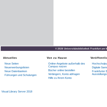
© 2026 Universitätsbibliothek Frankfurt am
Aktuelles
Von zu Hause
Veröffentl
Neue Seiten
Online-Angebote außerhalb des
Hochschulpub
Campus nutzen
Neuerwerbungslisten
Digitale Sa
Bücher online bestellen
Neue Datenbanken
Frankfurter B
Verlängern, Konto abfragen
Ausstellungs
Führungen und Schulungen
Hilfe zu Ihrem Konto
Visual Library Server 2018