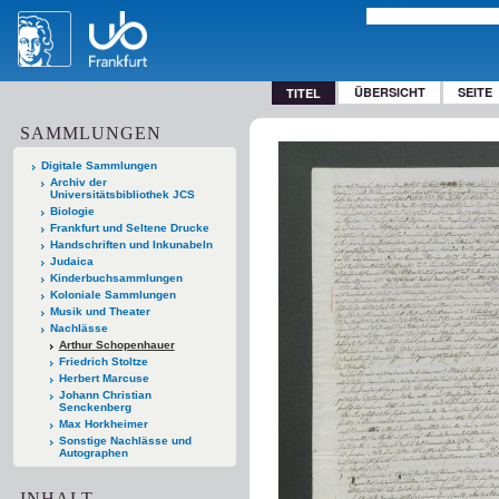
ÜBERSICHT
SEITE
TITEL
SAMMLUNGEN
Digitale Sammlungen
Archiv der
Universitätsbibliothek JCS
Biologie
Frankfurt und Seltene Drucke
Handschriften und Inkunabeln
Judaica
Kinderbuchsammlungen
Koloniale Sammlungen
Musik und Theater
Nachlässe
Arthur Schopenhauer
Friedrich Stoltze
Herbert Marcuse
Johann Christian
Senckenberg
Max Horkheimer
Sonstige Nachlässe und
Autographen
INHALT