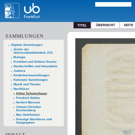
ÜBERSICHT
SEITE
TITEL
SAMMLUNGEN
Digitale Sammlungen
Archiv der
Universitätsbibliothek JCS
Biologie
Frankfurt und Seltene Drucke
Handschriften und Inkunabeln
Judaica
Kinderbuchsammlungen
Koloniale Sammlungen
Musik und Theater
Nachlässe
Arthur Schopenhauer
Friedrich Stoltze
Herbert Marcuse
Johann Christian
Senckenberg
Max Horkheimer
Sonstige Nachlässe und
Autographen
INHALT