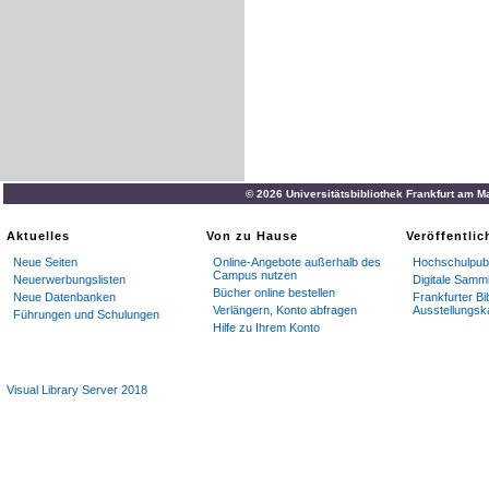
© 2026 Universitätsbibliothek Frankfurt am M
Aktuelles
Von zu Hause
Veröffentli
Neue Seiten
Online-Angebote außerhalb des
Hochschulpubl
Campus nutzen
Neuerwerbungslisten
Digitale Samm
Bücher online bestellen
Neue Datenbanken
Frankfurter Bi
Verlängern, Konto abfragen
Ausstellungsk
Führungen und Schulungen
Hilfe zu Ihrem Konto
Visual Library Server 2018