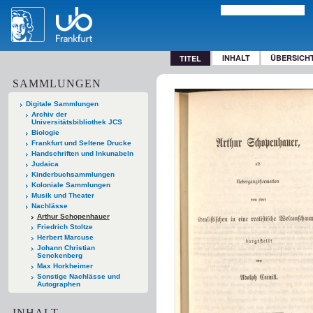
INHALT
ÜBERSICH
TITEL
SAMMLUNGEN
Digitale Sammlungen
Archiv der
Universitätsbibliothek JCS
Biologie
Frankfurt und Seltene Drucke
Handschriften und Inkunabeln
Judaica
Kinderbuchsammlungen
Koloniale Sammlungen
Musik und Theater
Nachlässe
Arthur Schopenhauer
Friedrich Stoltze
Herbert Marcuse
Johann Christian
Senckenberg
Max Horkheimer
Sonstige Nachlässe und
Autographen
INHALT