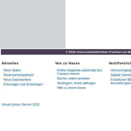
© 2026 Universitätsbibliothek Frankfurt am M
Aktuelles
Von zu Hause
Veröffentli
Neue Seiten
Online-Angebote außerhalb des
Hochschulpubl
Campus nutzen
Neuerwerbungslisten
Digitale Samm
Bücher online bestellen
Neue Datenbanken
Frankfurter Bi
Verlängern, Konto abfragen
Ausstellungsk
Führungen und Schulungen
Hilfe zu Ihrem Konto
Visual Library Server 2018