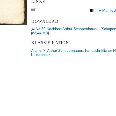
LINKS
IIIF
IIIF-Manifes
DOWNLOAD
Na 50 Nachlass Arthur Schopenhauer - 'Schopenh
[
83,44 MB
]
KLASSIFIKATION
Archiv
Arthur Schopenhauers handschriftlicher Na
Kulturbesitz