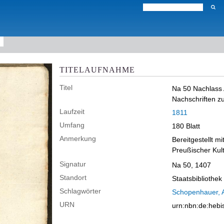
TITELAUFNAHME
Titel
Na 50 Nachlass 
Nachschriften z
Laufzeit
1811
Umfang
180 Blatt
Anmerkung
Bereitgestellt mi
Preußischer Kult
Signatur
Na 50, 1407
Standort
Staatsbibliothek
Schlagwörter
Schopenhauer, A
URN
urn:nbn:de:heb