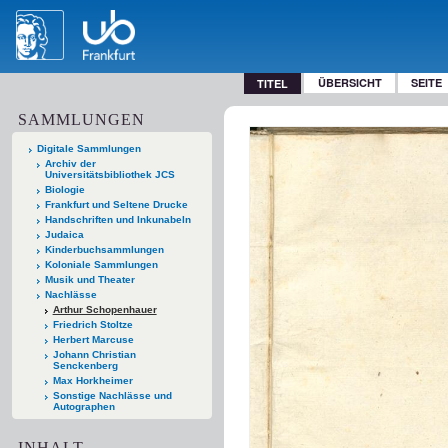
ÜBERSICHT
SEITE
TITEL
SAMMLUNGEN
Digitale Sammlungen
Archiv der
Universitätsbibliothek JCS
Biologie
Frankfurt und Seltene Drucke
Handschriften und Inkunabeln
Judaica
Kinderbuchsammlungen
Koloniale Sammlungen
Musik und Theater
Nachlässe
Arthur Schopenhauer
Friedrich Stoltze
Herbert Marcuse
Johann Christian
Senckenberg
Max Horkheimer
Sonstige Nachlässe und
Autographen
INHALT