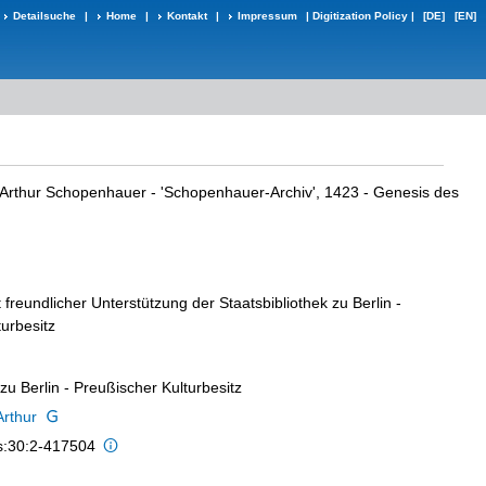
Detailsuche
|
Home
|
Kontakt
|
Impressum
|
Digitization Policy
|
[DE]
[EN]
Arthur Schopenhauer - 'Schopenhauer-Archiv', 1423 - Genesis des
t freundlicher Unterstützung der Staatsbibliothek zu Berlin -
urbesitz
 zu Berlin - Preußischer Kulturbesitz
rthur
is:30:2-417504