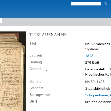
TITELAUFNAHME
Titel
Na 50 Nachlass 
Systems
Laufzeit
1812
Umfang
276 Blatt
Anmerkung
Bereitgestellt mi
Preußischer Kult
Signatur
Na 50, 1423
Standort
Staatsbibliothek
Schlagwörter
Schopenhauer, A
URN
urn:nbn:de:heb