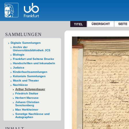
ÜBERSICHT
SEITE
TITEL
SAMMLUNGEN
Digitale Sammlungen
Archiv der
Universitätsbibliothek JCS
Biologie
Frankfurt und Seltene Drucke
Handschriften und Inkunabeln
Judaica
Kinderbuchsammlungen
Koloniale Sammlungen
Musik und Theater
Nachlässe
Arthur Schopenhauer
Friedrich Stoltze
Herbert Marcuse
Johann Christian
Senckenberg
Max Horkheimer
Sonstige Nachlässe und
Autographen
INHALT