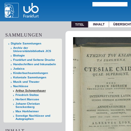
INHALT
ÜBERSICH
TITEL
SAMMLUNGEN
Digitale Sammlungen
Archiv der
Universitätsbibliothek JCS
Biologie
Frankfurt und Seltene Drucke
Handschriften und Inkunabeln
Judaica
Kinderbuchsammlungen
Koloniale Sammlungen
Musik und Theater
Nachlässe
Arthur Schopenhauer
Friedrich Stoltze
Herbert Marcuse
Johann Christian
Senckenberg
Max Horkheimer
Sonstige Nachlässe und
Autographen
INHALT