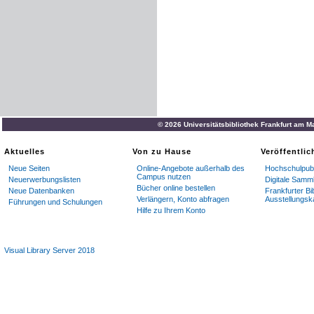
© 2026 Universitätsbibliothek Frankfurt am M
Aktuelles
Von zu Hause
Veröffentli
Neue Seiten
Online-Angebote außerhalb des
Hochschulpubl
Campus nutzen
Neuerwerbungslisten
Digitale Samm
Bücher online bestellen
Neue Datenbanken
Frankfurter Bi
Verlängern, Konto abfragen
Ausstellungsk
Führungen und Schulungen
Hilfe zu Ihrem Konto
Visual Library Server 2018