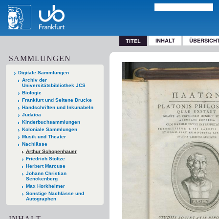
INHALT
ÜBERSICH
TITEL
SAMMLUNGEN
Digitale Sammlungen
Archiv der
Universitätsbibliothek JCS
Biologie
Frankfurt und Seltene Drucke
Handschriften und Inkunabeln
Judaica
Kinderbuchsammlungen
Koloniale Sammlungen
Musik und Theater
Nachlässe
Arthur Schopenhauer
Friedrich Stoltze
Herbert Marcuse
Johann Christian
Senckenberg
Max Horkheimer
Sonstige Nachlässe und
Autographen
INHALT