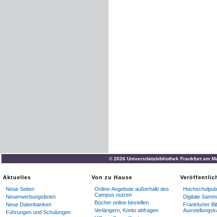
© 2026 Universitätsbibliothek Frankfurt am M
Aktuelles
Von zu Hause
Veröffentli
Neue Seiten
Online-Angebote außerhalb des
Hochschulpubl
Campus nutzen
Neuerwerbungslisten
Digitale Samm
Bücher online bestellen
Neue Datenbanken
Frankfurter Bi
Verlängern, Konto abfragen
Ausstellungsk
Führungen und Schulungen