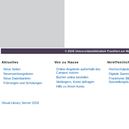
© 2026 Universitätsbibliothek Frankfurt am M
Aktuelles
Von zu Hause
Veröffentli
Neue Seiten
Online-Angebote außerhalb des
Hochschulpubl
Campus nutzen
Neuerwerbungslisten
Digitale Samm
Bücher online bestellen
Neue Datenbanken
Frankfurter Bi
Verlängern, Konto abfragen
Ausstellungsk
Führungen und Schulungen
Hilfe zu Ihrem Konto
Visual Library Server 2018