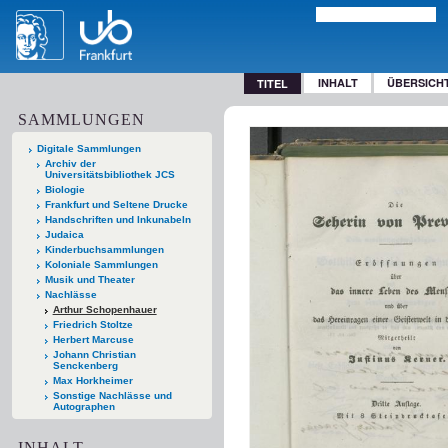
INHALT
ÜBERSICH
TITEL
SAMMLUNGEN
Digitale Sammlungen
Archiv der
Universitätsbibliothek JCS
Biologie
Frankfurt und Seltene Drucke
Handschriften und Inkunabeln
Judaica
Kinderbuchsammlungen
Koloniale Sammlungen
Musik und Theater
Nachlässe
Arthur Schopenhauer
Friedrich Stoltze
Herbert Marcuse
Johann Christian
Senckenberg
Max Horkheimer
Sonstige Nachlässe und
Autographen
INHALT