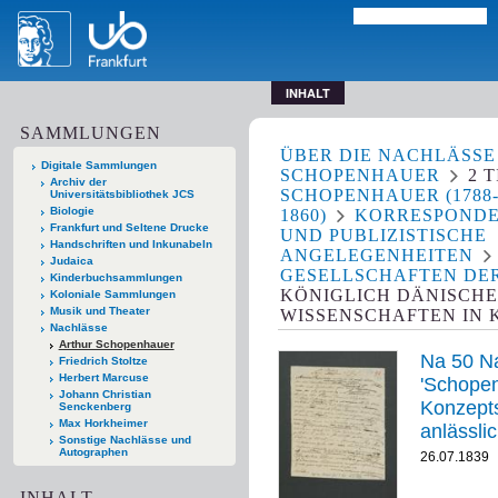
INHALT
SAMMLUNGEN
ÜBER DIE NACHLÄSSE
Digitale Sammlungen
SCHOPENHAUER
2
T
Archiv der
SCHOPENHAUER (1788
Universitätsbibliothek JCS
Biologie
1860)
KORRESPOND
Frankfurt und Seltene Drucke
UND PUBLIZISTISCHE
Handschriften und Inkunabeln
ANGELEGENHEITEN
Judaica
GESELLSCHAFTEN DE
Kinderbuchsammlungen
KÖNIGLICH DÄNISCHE
Koloniale Sammlungen
Musik und Theater
WISSENSCHAFTEN IN
Nachlässe
Arthur Schopenhauer
Na 50 Na
Friedrich Stoltze
Herbert Marcuse
'Schopenha
Johann Christian
Konzept
Senckenberg
Max Horkheimer
anlässli
Sonstige Nachlässe und
Publikat
Autographen
26.07.1839
Moral" f
INHALT