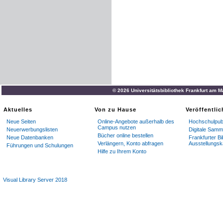
© 2026 Universitätsbibliothek Frankfurt am 
Aktuelles
Von zu Hause
Veröffentli
Neue Seiten
Online-Angebote außerhalb des
Hochschulpubl
Campus nutzen
Neuerwerbungslisten
Digitale Sam
Bücher online bestellen
Neue Datenbanken
Frankfurter Bi
Verlängern, Konto abfragen
Ausstellungsk
Führungen und Schulungen
Hilfe zu Ihrem Konto
Visual Library Server 2018