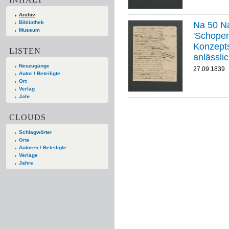
Archiv
Bibliothek
Na 50 Na
Museum
'Schopenha
Konzept
LISTEN
anlässli
Neuzugänge
Publikat
27.09.1839
Autor / Beteiligte
menschli
Ort
Verlag
Jahr
CLOUDS
Schlagwörter
Orte
Autoren / Beteiligte
Verlage
Jahre