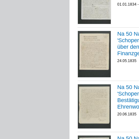
01.01.1834 -
Na 50 Na
'Schopenhauer-
über den
Finanzg
24.05.1835
Na 50 Na
'Schopenha
Bestätig
Ehrenwo
innerhal
20.06.1835
Na 50 Na