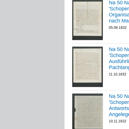
Na 50 Na
'Schopenha
Organisa
nach Ma
05.08.1832
Na 50 Na
'Schopenha
Ausführl
Pachtang
Wohnun
11.10.1832
Na 50 Na
'Schopenha
Antworts
Angeleg
10.11.1832