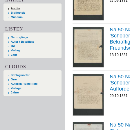
27.09.1831
Archiv
Bibliothek
Museum
LISTEN
Na 50 Na
'Schopenha
Neuzugänge
Bekräfti
Autor / Beteiligte
Ort
Freunds
Verlag
13.10.1831
Jahr
CLOUDS
Schlagwörter
Na 50 Na
Orte
'Schopenha
Autoren / Beteiligte
Aufforde
Verlage
Jahre
29.10.1831
Na 50 Na