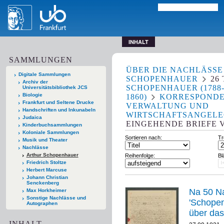
INHALT
SAMMLUNGEN
ÜBER DIE NACHLÄSSE
Digitale Sammlungen
SCHOPENHAUER
26
Archiv der
SCHOPENHAUER (1788
Universitätsbibliothek JCS
Biologie
1860)
KORRESPOND
Frankfurt und Seltene Drucke
VERWALTUNG UND
Handschriften und Inkunabeln
WIRTSCHAFTSANGELE
Judaica
EINGEHENDE BRIEFE 
Kinderbuchsammlungen
Koloniale Sammlungen
Sortieren nach:
Tr
Musik und Theater
Nachlässe
Arthur Schopenhauer
Reihenfolge:
Bl
Friedrich Stoltze
Herbert Marcuse
Johann Christian
Senckenberg
Na 50 Na
Max Horkheimer
Sonstige Nachlässe und
'Schopenhauer-
Autographen
über das
INHALT