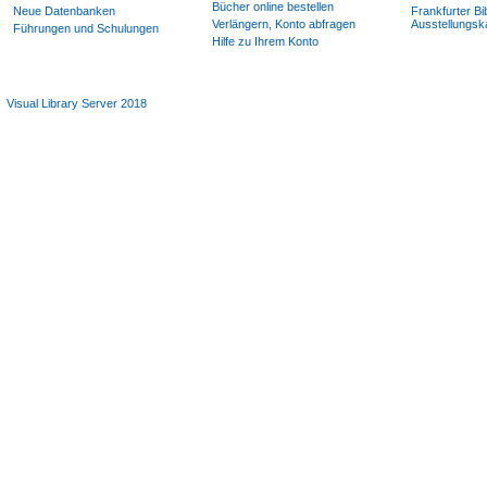
Bücher online bestellen
Neue Datenbanken
Frankfurter Bi
Verlängern, Konto abfragen
Ausstellungsk
Führungen und Schulungen
Hilfe zu Ihrem Konto
Visual Library Server 2018