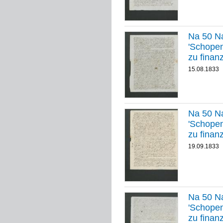
Na 50 Na
'Schopenhauer
zu finan
15.08.1833
Na 50 Na
'Schopenhauer
zu finan
19.09.1833
Na 50 Na
'Schopenhauer
zu finan