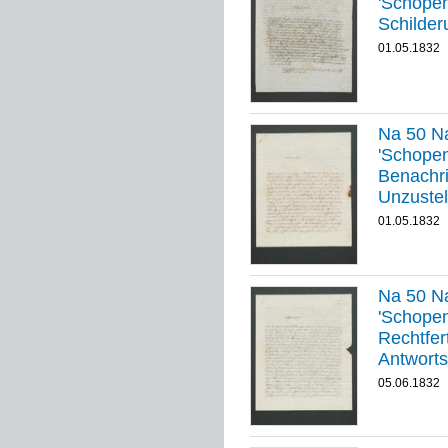
'Schopenha
Schilder
01.05.1832
Na 50 Na
'Schopenha
Benachri
Unzustel
01.05.1832
Na 50 Na
'Schopenha
Rechtfer
Antworts
05.06.1832