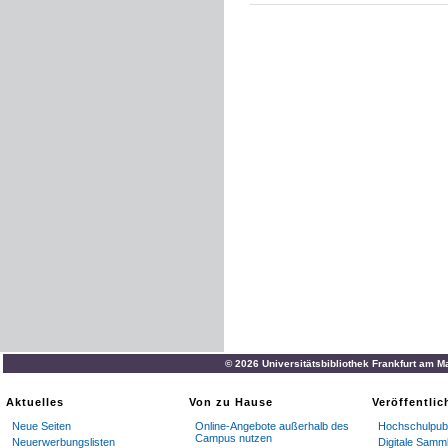
© 2026 Universitätsbibliothek Frankfurt am M
Aktuelles
Von zu Hause
Veröffentli
Neue Seiten
Online-Angebote außerhalb des
Hochschulpubl
Campus nutzen
Neuerwerbungslisten
Digitale Samm