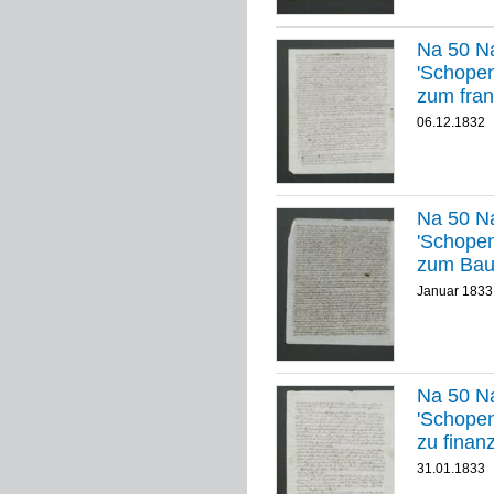
Na 50 Na
'Schopenhauer
zum fran
06.12.1832
Na 50 Na
'Schopenhauer
zum Bauf
Januar 1833
Na 50 Na
'Schopenhauer
zu finan
31.01.1833