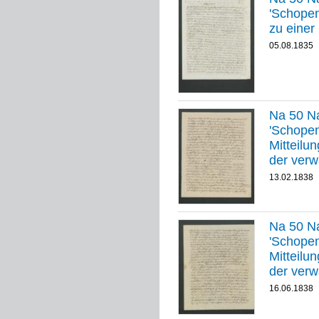
'Schopenhauer
zu einer
05.08.1835
Na 50 Na
'Schopenha
Mitteilu
der verw
13.02.1838
Na 50 Na
'Schopenha
Mitteilu
der verw
16.06.1838