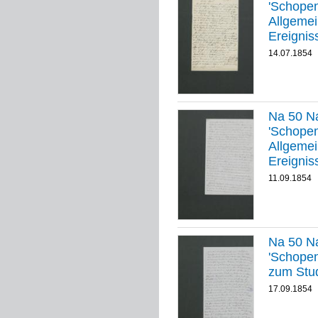
'Schopenha
Allgemei
Ereignis
14.07.1854
Na 50 Na
'Schopenha
Allgemei
Ereignis
11.09.1854
Na 50 Na
'Schopenhauer
zum Stu
17.09.1854