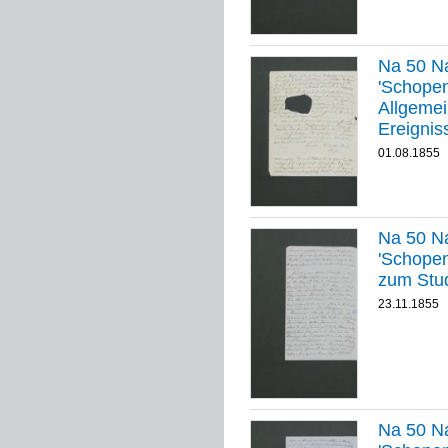
Na 50 Na
'Schopenha
Allgemei
Ereignis
01.08.1855
Na 50 Na
'Schopenhauer
zum Stu
23.11.1855
Na 50 Na