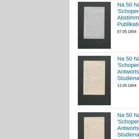
Na 50 Na
'Schopenha
Abstimmu
Publikat
07.05.1854
Na 50 Na
'Schopenha
Antworts
Studien
12.05.1854
Na 50 Na
'Schopenha
Antworts
Studien