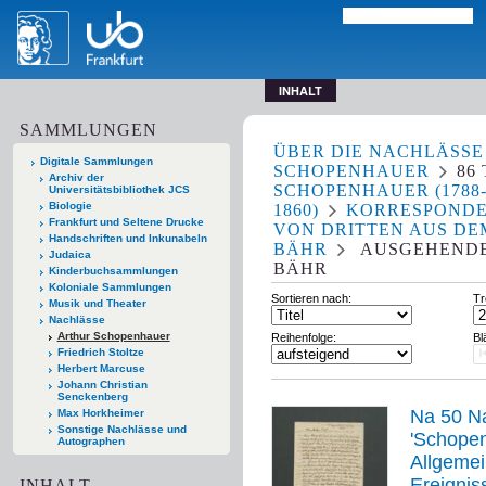
INHALT
SAMMLUNGEN
ÜBER DIE NACHLÄSSE
Digitale Sammlungen
SCHOPENHAUER
86
Archiv der
SCHOPENHAUER (1788
Universitätsbibliothek JCS
Biologie
1860)
KORRESPOND
Frankfurt und Seltene Drucke
VON DRITTEN AUS DE
Handschriften und Inkunabeln
BÄHR
AUSGEHENDE
Judaica
BÄHR
Kinderbuchsammlungen
Koloniale Sammlungen
Sortieren nach:
Tr
Musik und Theater
Nachlässe
Arthur Schopenhauer
Reihenfolge:
Bl
Friedrich Stoltze
Herbert Marcuse
Johann Christian
Senckenberg
Na 50 Na
Max Horkheimer
Sonstige Nachlässe und
'Schopenha
Autographen
Allgemei
Ereignis
INHALT