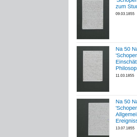
'Schopenhauer
zum Stud
09.03.1855
Na 50 Na
'Schopenha
Einschät
Philosop
Universit
11.03.1855
Na 50 Na
'Schopenha
Allgemei
Ereignis
13.07.1855