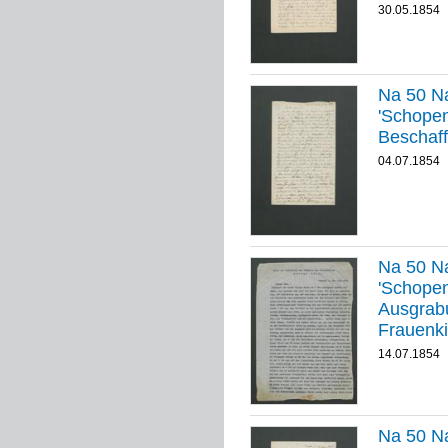
30.05.1854
Na 50 Na
'Schopenhauer-
Beschaff
04.07.1854
Na 50 Na
'Schopenha
Ausgrab
Frauenki
14.07.1854
Na 50 Na