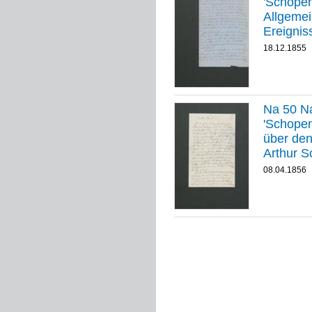
'Schopenha
Allgemei
Ereignis
18.12.1855
Na 50 Na
'Schopenhauer
über den
Arthur 
08.04.1856