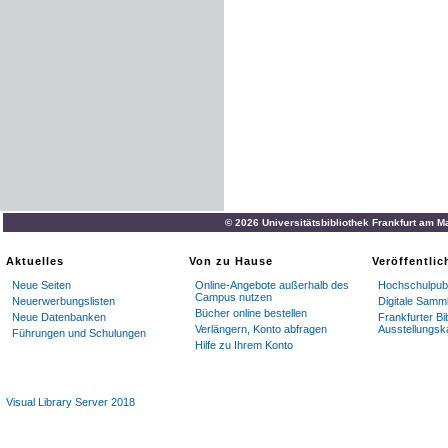
© 2026 Universitätsbibliothek Frankfurt am M
Aktuelles
Von zu Hause
Veröffentli
Neue Seiten
Online-Angebote außerhalb des
Hochschulpubl
Campus nutzen
Neuerwerbungslisten
Digitale Samm
Bücher online bestellen
Neue Datenbanken
Frankfurter Bi
Verlängern, Konto abfragen
Ausstellungsk
Führungen und Schulungen
Hilfe zu Ihrem Konto
Visual Library Server 2018