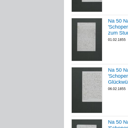
Na 50 Na
'Schopenhauer
zum Stu
01.02.1855
Na 50 Na
'Schopenha
Glückwü
06.02.1855
Na 50 Na