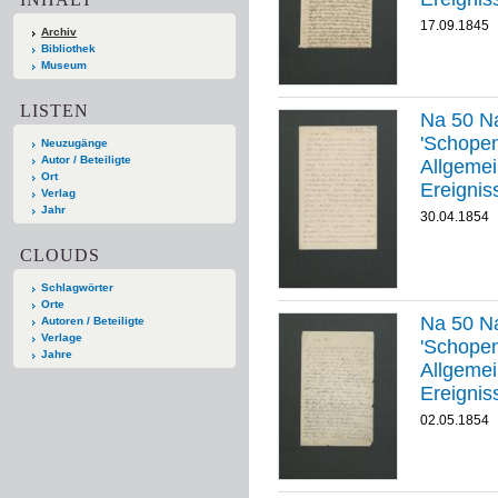
17.09.1845
Archiv
Bibliothek
Museum
LISTEN
Na 50 Na
'Schopenha
Neuzugänge
Autor / Beteiligte
Allgemei
Ort
Ereignis
Verlag
Jahr
30.04.1854
CLOUDS
Schlagwörter
Orte
Na 50 Na
Autoren / Beteiligte
Verlage
'Schopenha
Jahre
Allgemei
Ereignis
02.05.1854