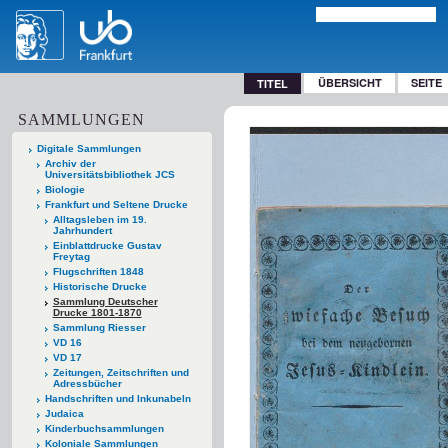
ÜBERSICHT
SEITE
TITEL
SAMMLUNGEN
Digitale Sammlungen
Archiv der
Universitätsbibliothek JCS
Biologie
Frankfurt und Seltene Drucke
Alltagsleben im 19.
Jahrhundert
Einblattdrucke Gustav
Freytag
Flugschriften 1848
Historische Drucke
Sammlung Deutscher
Drucke 1801-1870
Sammlung Riesser
VD 16
VD 17
Zeitungen, Zeitschriften und
Adressbücher
Handschriften und Inkunabeln
Judaica
Kinderbuchsammlungen
Koloniale Sammlungen