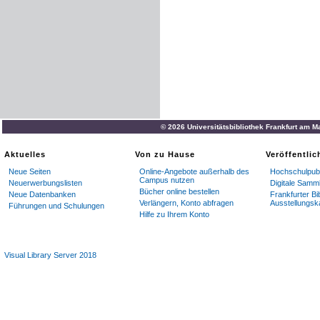
© 2026 Universitätsbibliothek Frankfurt am M
Aktuelles
Von zu Hause
Veröffentli
Neue Seiten
Online-Angebote außerhalb des
Hochschulpubl
Campus nutzen
Neuerwerbungslisten
Digitale Samm
Bücher online bestellen
Neue Datenbanken
Frankfurter Bi
Verlängern, Konto abfragen
Ausstellungsk
Führungen und Schulungen
Hilfe zu Ihrem Konto
Visual Library Server 2018