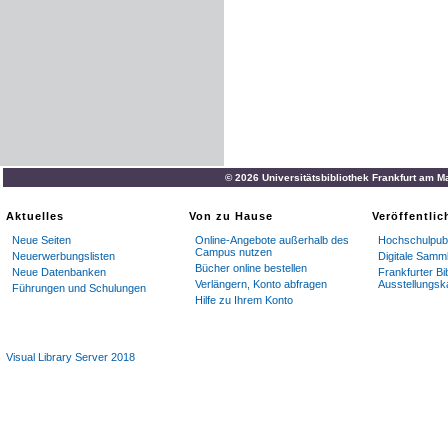
© 2026 Universitätsbibliothek Frankfurt am M
Aktuelles
Von zu Hause
Veröffentli
Neue Seiten
Online-Angebote außerhalb des
Hochschulpubl
Campus nutzen
Neuerwerbungslisten
Digitale Samm
Bücher online bestellen
Neue Datenbanken
Frankfurter Bi
Verlängern, Konto abfragen
Ausstellungsk
Führungen und Schulungen
Hilfe zu Ihrem Konto
Visual Library Server 2018