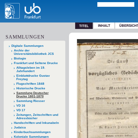
INHALT
ÜBERSICH
TITEL
SAMMLUNGEN
Digitale Sammlungen
Archiv der
Universitätsbibliothek JCS
Biologie
Frankfurt und Seltene Drucke
Alltagsleben im 19.
Jahrhundert
Einblattdrucke Gustav
Freytag
Flugschriften 1848
Historische Drucke
Sammlung Deutscher
Drucke 1801-1870
Sammlung Riesser
VD 16
VD 17
Zeitungen, Zeitschriften und
Adressbücher
Handschriften und Inkunabeln
Judaica
Kinderbuchsammlungen
Koloniale Sammlungen