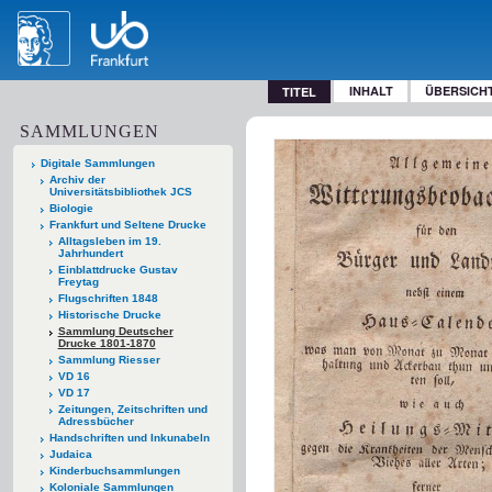
INHALT
ÜBERSICH
TITEL
SAMMLUNGEN
Digitale Sammlungen
Archiv der
Universitätsbibliothek JCS
Biologie
Frankfurt und Seltene Drucke
Alltagsleben im 19.
Jahrhundert
Einblattdrucke Gustav
Freytag
Flugschriften 1848
Historische Drucke
Sammlung Deutscher
Drucke 1801-1870
Sammlung Riesser
VD 16
VD 17
Zeitungen, Zeitschriften und
Adressbücher
Handschriften und Inkunabeln
Judaica
Kinderbuchsammlungen
Koloniale Sammlungen