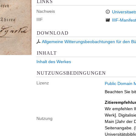
LINKS
Nachweis
Universitaet
IIIF
IIIF-Manifes
DOWNLOAD
Allgemeine Witterungsbeobachtungen für den 
INHALT
Inhalt des Werkes
NUTZUNGSBEDINGUNGEN
Lizenz
Public Domain M
Beachten Sie bi
Zitierempfehlu
Wir empfehlen I
Werk]. Digitalis
Nutzung
Main [Jahr der D
Seitenangabe. (B
Universitätsbib