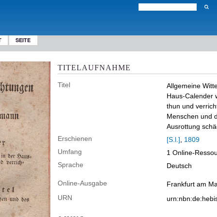
T
SEITE
TITELAUFNAHME
Titel
Allgemeine Wit
Haus-Calender 
thun und verrich
Menschen und de
Ausrottung schä
Erschienen
[S.l.]
,
1809
Umfang
1 Online-Ressou
Sprache
Deutsch
Online-Ausgabe
Frankfurt am Ma
URN
urn:nbn:de:heb