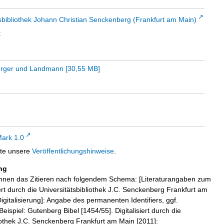
sbibliothek Johann Christian Senckenberg (Frankfurt am Main)
t
Bürger und Landmann
[
30,55 MB
]
ark 1.0
tte unsere
Veröffentlichungshinweise
.
ng
hnen das Zitieren nach folgendem Schema: [Literaturangaben zum
iert durch die Universitätsbibliothek J.C. Senckenberg Frankfurt am
igitalisierung]: Angabe des permanenten Identifiers, ggf.
eispiel: Gutenberg Bibel [1454/55]. Digitalisiert durch die
liothek J.C. Senckenberg Frankfurt am Main [2011]: