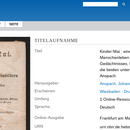
T
SEITE
TITELAUFNAHME
Titel
Kinder-Mai
:
ein
Menschenleben :
Gedächtnisses, 
die beiden unte
Anspach
Herausgeber
Anspach, Johann
Erschienen
Wiesbaden
:
Dru
Umfang
1 Online-Ressou
Sprache
Deutsch
Online-Ausgabe
Frankfurt am Ma
URN
urn:nbn:de:heb