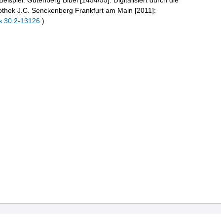
eispiel: Gutenberg Bibel [1454/55]. Digitalisiert durch die
liothek J.C. Senckenberg Frankfurt am Main [2011]:
s:30:2-13126
.)