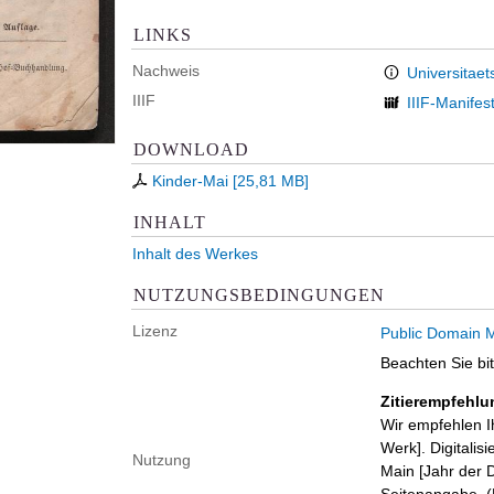
LINKS
Nachweis
Universitaet
IIIF
IIIF-Manifes
DOWNLOAD
Kinder-Mai
[
25,81 MB
]
INHALT
Inhalt des Werkes
NUTZUNGSBEDINGUNGEN
Lizenz
Public Domain M
Beachten Sie bi
Zitierempfehlu
Wir empfehlen I
Werk]. Digitalis
Nutzung
Main [Jahr der D