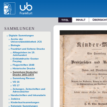
INHALT
ÜBERSICH
TITEL
SAMMLUNGEN
Digitale Sammlungen
Archiv der
Universitätsbibliothek JCS
Biologie
Frankfurt und Seltene Drucke
Alltagsleben im 19.
Jahrhundert
Einblattdrucke Gustav
Freytag
Flugschriften 1848
Historische Drucke
Sammlung Deutscher
Drucke 1801-1870
Sammlung Riesser
VD 16
VD 17
Zeitungen, Zeitschriften und
Adressbücher
Handschriften und Inkunabeln
Judaica
Kinderbuchsammlungen
Koloniale Sammlungen