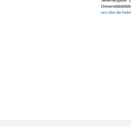
Seitenangabe. (B
Universitätsbib
urn:nbn:de:hebi