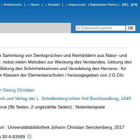
Detailsuche
|
Home
|
Kontakt
|
Impressum
|
Digitization Policy
|
[DE]
[EN]
e Sammlung von Denksprüchen und Reimbildern aus Natur- und
 nebst vielen Melodien zur Weckung des Verstandes, Uebung des
Bildung des Schönheitssinnes und Veredelung des Herzens : für
rn Klassen der Elementarschulen
/ herausgegeben von J.G.Chr.
 Georg Christian
ck und Verlag der L. Schellenberg'schen Hof-Buchhandlung
,
1849
rce (96 Seiten, 2 ungezählte Seiten)
: Notenbeispiele
in : Universitätsbibliothek Johann Christian Senckenberg, 2017
is:30:4-83589