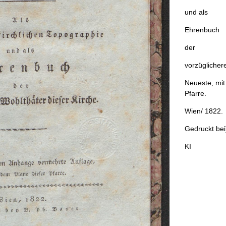
und
als
Ehrenbuch
der
vorzüglicher
Neueste
,
mit
Pfarre
.
Wien
/
1822
.
Gedruckt
bei
KI