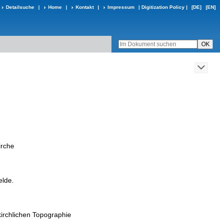
Detailsuche
|
Home
|
Kontakt
|
Impressum
|
Digitization Policy
|
[DE]
[EN]
rche
elde
.
irchlichen
Topographie