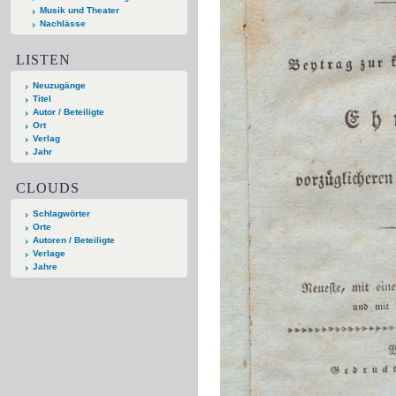
Musik und Theater
Nachlässe
LISTEN
Neuzugänge
Titel
Autor / Beteiligte
Ort
Verlag
Jahr
CLOUDS
Schlagwörter
Orte
Autoren / Beteiligte
Verlage
Jahre