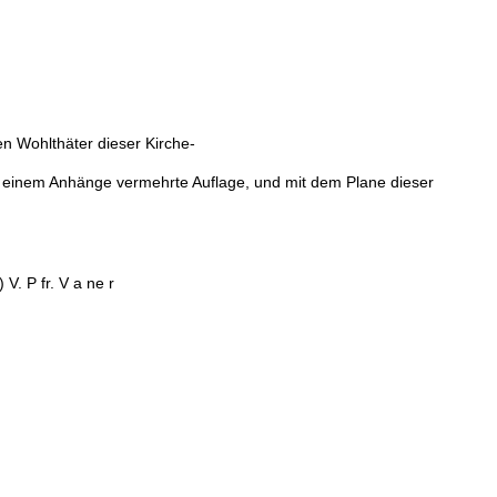
en
Wohlthäter
dieser
Kirche
-
einem
Anhänge
vermehrte
Auflage
,
und
mit
dem
Plane
dieser
)
V
.
P
fr
.
V
a
ne
r