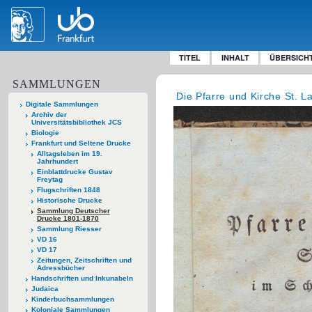
TITEL
INHALT
ÜBERSICH
SAMMLUNGEN
Die Pfarre und Kirche St. L
Digitale Sammlungen
Archiv der
Universitätsbibliothek JCS
Biologie
Frankfurt und Seltene Drucke
Alltagsleben im 19.
Jahrhundert
Einblattdrucke Gustav
Freytag
Flugschriften 1848
Historische Drucke
Sammlung Deutscher
Drucke 1801-1870
Sammlung Riesser
VD 16
VD 17
Zeitungen, Zeitschriften und
Adressbücher
Handschriften und Inkunabeln
Judaica
Kinderbuchsammlungen
Koloniale Sammlungen