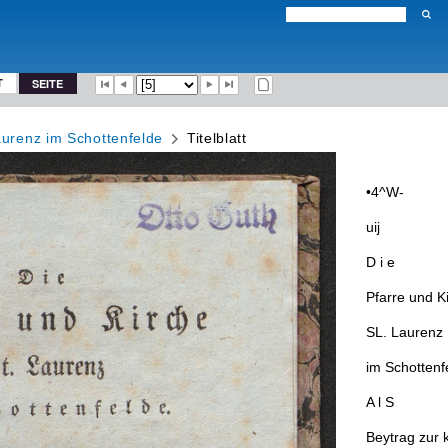
T
SEITE
aurenz im Schottenfelde
Titelblatt
•
4
^
W
-
uij
D
i
e
Pfarre
und
Ki
SL
.
Laurenz
im
Schottenf
A
l
S
Beytrag
zur
k