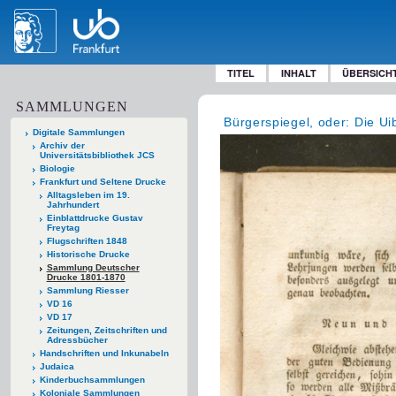
TITEL
INHALT
ÜBERSICH
SAMMLUNGEN
Bürgerspiegel, oder: Die U
Digitale Sammlungen
Archiv der
Universitätsbibliothek JCS
Biologie
Frankfurt und Seltene Drucke
Alltagsleben im 19.
Jahrhundert
Einblattdrucke Gustav
Freytag
Flugschriften 1848
Historische Drucke
Sammlung Deutscher
Drucke 1801-1870
Sammlung Riesser
VD 16
VD 17
Zeitungen, Zeitschriften und
Adressbücher
Handschriften und Inkunabeln
Judaica
Kinderbuchsammlungen
Koloniale Sammlungen