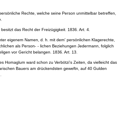
ersönliche
Rechte
,
welche
seine
Person
unmittelbar
betreffen
,
e
.
besitzt
das
Recht
der
Freizügigkeit
.
1836
.
Art
.
4
.
ter
eigenem
Namen
,
d
.
h
.
mit
dem
'
persönlichen
Klagerechte
,
hlichen
als
Person
-
-
lichen
Beziehungen
Jedermann
,
folglich
ligen
vor
Gericht
belangen
.
1836
.
Art
.
13
.
es
Homaglum
ward
schon
zu
Verbötzi
'
s
Zeiten
,
da
vielleicht
das
rischen
Bauers
am
drückendsten
geweftn
,
auf
40
Gulden
N
.