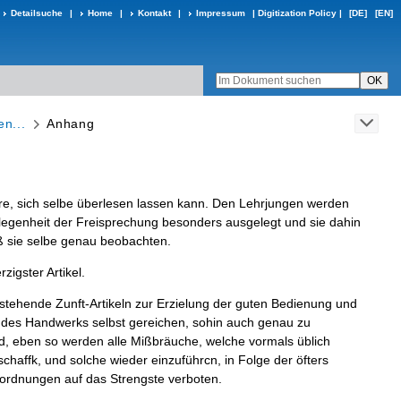
Detailsuche
|
Home
|
Kontakt
|
Impressum
|
Digitization Policy
|
[DE]
[EN]
n...
Anhang
re
,
sich
selbe
überlesen
lassen
kann
.
Den
Lehrjungen
werden
egenheit
der
Freisprechung
besonders
ausgelegt
und
sie
dahin
ß
sie
selbe
genau
beobachten
.
rzigster
Artikel
.
stehende
Zunft
-
Artikeln
zur
Erzielung
der
guten
Bedienung
und
des
Handwerks
selbst
gereichen
,
sohin
auch
genau
zu
d
,
eben
so
werden
alle
Mißbräuche
,
welche
vormals
üblich
chaffk
,
und
solche
wieder
einzuführcn
,
in
Folge
der
öfters
ordnungen
auf
das
Strengste
ver­
boten
.