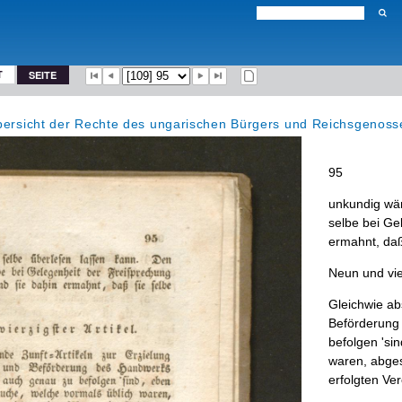
T
SEITE
ibersicht der Rechte des ungarischen Bürgers und Reichsgenosse
95
unkundig
wä
selbe
bei
Gel
ermahnt
,
da
Neun
und
vie
Gleichwie
ab
Beförderung
befolgen
'
sin
waren
,
abges
erfolgten
Ver