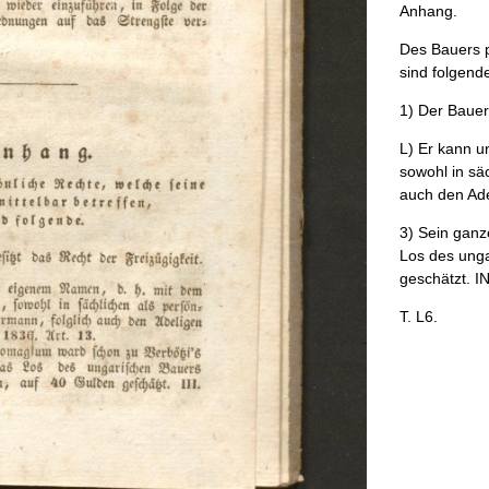
Anhang
.
Des
Bauers
p
sind
folgend
1
)
Der
Bauer
L
)
Er
kann
un
sowohl
in
säc
auch
den
Ade
3
)
Sein
ganz
Los
des
unga
geschätzt
.
I
T
.
L6
.