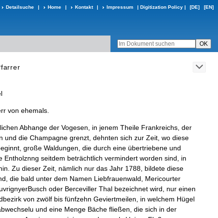
Detailsuche
|
Home
|
Kontakt
|
Impressum
|
Digitization Policy
|
[DE]
[EN]
farrer
l
rr
von
ehemals
.
lichen
Abhange
der
Vogesen
,
in
jenem
Theile
Frankreichs
,
der
n
und
die
Cham­
pagne
grenzt
,
dehnten
sich
zur
Zeit
,
wo
diese
eginnt
,
große
Waldungen
,
die
durch
eine
übertriebene
und
e
Entholznng
seitdem
beträchtlich
ver­
mindert
worden
sind
,
in
hin
.
Zu
dieser
Zeit
,
nämlich
nur
das
Jahr
1788
,
bildete
diese
nd
,
die
bald
unter
dem
Namen
Liebfrauenwald
,
Mericourter
uvrignyerBusch
oder
Berceviller
Thal
bezeichnet
wird
,
nur
einen
dbezirk
von
zwölf
bis
fünfzehn
Geviertmeilen
,
in
welchem
Hügel
bwechselu
und
eine
Menge
Bäche
fließen
,
die
sich
in
der