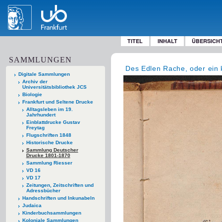
TITEL
INHALT
ÜBERSICH
SAMMLUNGEN
Des Edlen Rache, oder ein k
Digitale Sammlungen
Archiv der
Universitätsbibliothek JCS
Biologie
Frankfurt und Seltene Drucke
Alltagsleben im 19.
Jahrhundert
Einblattdrucke Gustav
Freytag
Flugschriften 1848
Historische Drucke
Sammlung Deutscher
Drucke 1801-1870
Sammlung Riesser
VD 16
VD 17
Zeitungen, Zeitschriften und
Adressbücher
Handschriften und Inkunabeln
Judaica
Kinderbuchsammlungen
Koloniale Sammlungen