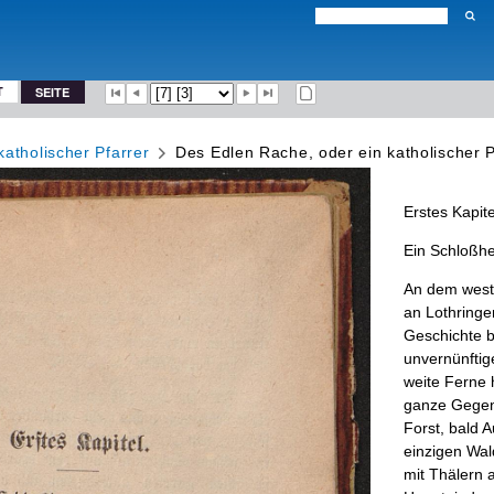
T
SEITE
atholischer Pfarrer
Des Edlen Rache, oder ein katholischer P
Erstes
Kapite
Ein
Schloßhe
An
dem
west
an
Lothringe
Geschichte
b
unvernünftig
weite
Ferne
ganze
Gege
Forst
,
bald
A
einzigen
Wal
mit
Thälern
a