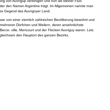
ung
von
Auvrigup
vereinigen
und
nun
als
kleiner
Fluß
der
den
Namen
Argentine
trägt
.
Im
Allgemeinen
nannte
man
ze
Gegend
das
Auvrignyer
Land
.
war
von
einer
ziemlich
zahlreichen
Be­
völkerung
bewohnt
und
mehreren
Dörfchen
und
Weilern
,
deren
ansehnlichste
Berce
-
ville
,
Mericourt
und
der
Flecken
Auvriguy
waren
.
Letz­
gleichsam
den
Hauptort
des
ganzen
Bezirks
,