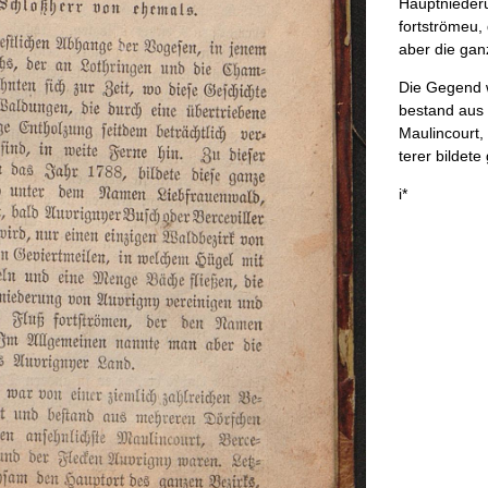
Hauptnieder
fortströmeu
,
aber
die
gan
Die
Gegend
bestand
aus
Maulincourt
,
terer
bildete
i
*