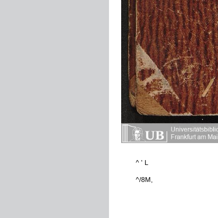
^
'
L
^
/8M
,