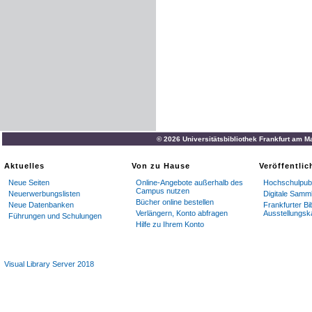
© 2026 Universitätsbibliothek Frankfurt am M
Aktuelles
Von zu Hause
Veröffentli
Neue Seiten
Online-Angebote außerhalb des
Hochschulpubl
Campus nutzen
Neuerwerbungslisten
Digitale Samm
Bücher online bestellen
Neue Datenbanken
Frankfurter Bi
Verlängern, Konto abfragen
Ausstellungsk
Führungen und Schulungen
Hilfe zu Ihrem Konto
Visual Library Server 2018