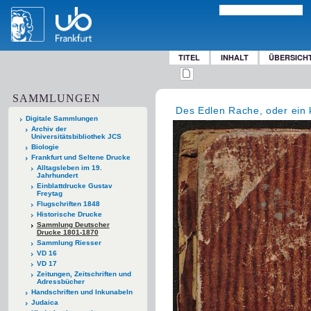
TITEL
INHALT
ÜBERSICH
SAMMLUNGEN
Des Edlen Rache, oder ein k
Digitale Sammlungen
Archiv der
Universitätsbibliothek JCS
Biologie
Frankfurt und Seltene Drucke
Alltagsleben im 19.
Jahrhundert
Einblattdrucke Gustav
Freytag
Flugschriften 1848
Historische Drucke
Sammlung Deutscher
Drucke 1801-1870
Sammlung Riesser
VD 16
VD 17
Zeitungen, Zeitschriften und
Adressbücher
Handschriften und Inkunabeln
Judaica