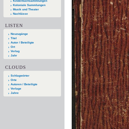
Kinderbuchsammlungen
Koloniale Sammlungen
Musik und Theater
Nachlässe
LISTEN
Neuzugänge
Titel
Autor / Beteiligte
Ort
Verlag
Jahr
CLOUDS
Schlagwörter
Orte
Autoren / Beteiligte
Verlage
Jahre