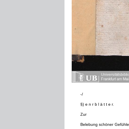
-
/
§
)
e
n
r
b
l
ä
t
t
e
r
.
Zur
Belebung
schöner
Gefühle