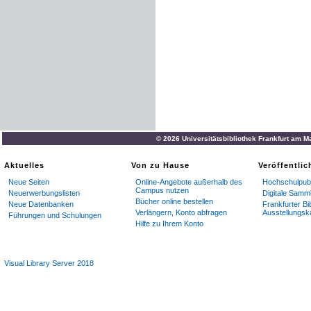
© 2026 Universitätsbibliothek Frankfurt am M
Aktuelles
Von zu Hause
Veröffentli
Neue Seiten
Online-Angebote außerhalb des
Hochschulpubl
Campus nutzen
Neuerwerbungslisten
Digitale Samm
Bücher online bestellen
Neue Datenbanken
Frankfurter Bi
Verlängern, Konto abfragen
Ausstellungsk
Führungen und Schulungen
Hilfe zu Ihrem Konto
Visual Library Server 2018