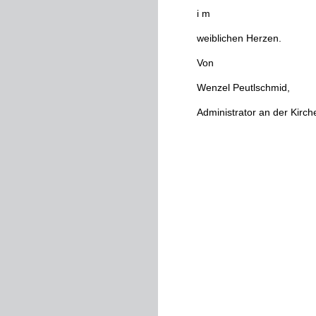
i
m
weiblichen
Herzen
.
Von
Wenzel
Peutlschmid
,
Administrator
an
der
Kirch
Erster
Theil
>
Prag
1812
.