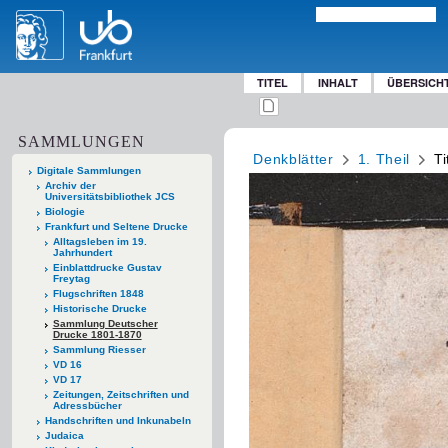
TITEL
INHALT
ÜBERSICH
SAMMLUNGEN
Denkblätter
1. Theil
Ti
Digitale Sammlungen
Archiv der
Universitätsbibliothek JCS
Biologie
Frankfurt und Seltene Drucke
Alltagsleben im 19.
Jahrhundert
Einblattdrucke Gustav
Freytag
Flugschriften 1848
Historische Drucke
Sammlung Deutscher
Drucke 1801-1870
Sammlung Riesser
VD 16
VD 17
Zeitungen, Zeitschriften und
Adressbücher
Handschriften und Inkunabeln
Judaica