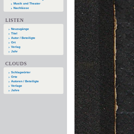
Musik und Theater
Nachlässe
LISTEN
Neuzugänge
Titel
Autor / Beteiligte
Ort
Verlag
Jahr
CLOUDS
Schlagwörter
Orte
Autoren / Beteiligte
Verlage
Jahre