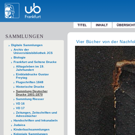
TITEL
INHALT
ÜBERSICH
SAMMLUNGEN
Vier Bücher von der Nachfol
Digitale Sammlungen
Archiv der
Universitätsbibliothek JCS
Biologie
Frankfurt und Seltene Drucke
Alltagsleben im 19.
Jahrhundert
Einblattdrucke Gustav
Freytag
Flugschriften 1848
Historische Drucke
Sammlung Deutscher
Drucke 1801-1870
Sammlung Riesser
VD 16
VD 17
Zeitungen, Zeitschriften und
Adressbücher
Handschriften und Inkunabeln
Judaica
Kinderbuchsammlungen
Koloniale Sammlungen