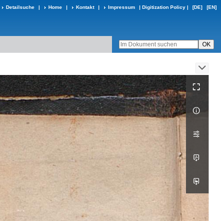
Detailsuche
|
Home
|
Kontakt
|
Impressum
|
Digitization Policy
|
[DE]
[EN]