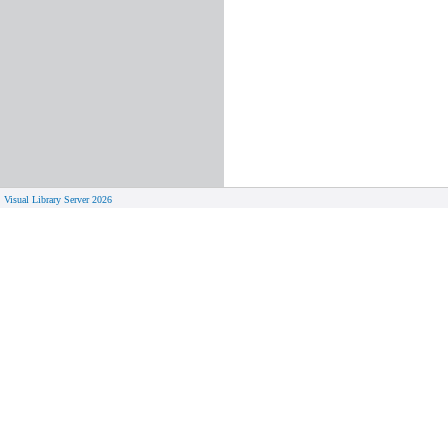
Visual Library Server 2026
© 
Aktuelles
Von zu 
Neue Seiten
Online-A
Campus 
Neuerwerbungslisten
Bücher on
Neue Datenbanken
Verlänge
Führungen und Schulungen