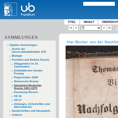
TITEL
INHALT
ÜBERSICH
SAMMLUNGEN
Vier Bücher von der Nachfol
Digitale Sammlungen
Archiv der
Universitätsbibliothek JCS
Biologie
Frankfurt und Seltene Drucke
Alltagsleben im 19.
Jahrhundert
Einblattdrucke Gustav
Freytag
Flugschriften 1848
Historische Drucke
Sammlung Deutscher
Drucke 1801-1870
Sammlung Riesser
VD 16
VD 17
Zeitungen, Zeitschriften und
Adressbücher
Handschriften und Inkunabeln
Judaica