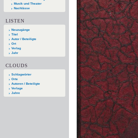
Musik und Theater
Nachlässe
LISTEN
Neuzugänge
Titel
Autor / Beteiligte
Ort
Verlag
Jahr
CLOUDS
Schlagwörter
Orte
Autoren / Beteiligte
Verlage
Jahre