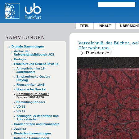
TITEL
INHALT
ÜBERSICH
SAMMLUNGEN
Verzeichniß der Bücher, we
Digitale Sammlungen
Pfarrwohnung...
Archiv der
Rückdeckel
Universitätsbibliothek JCS
Biologie
Frankfurt und Seltene Drucke
Alltagsleben im 19.
Jahrhundert
Einblattdrucke Gustav
Freytag
Flugschriften 1848
Historische Drucke
Sammlung Deutscher
Drucke 1801-1870
Sammlung Riesser
VD 16
VD 17
Zeitungen, Zeitschriften und
Adressbücher
Handschriften und Inkunabeln
Judaica
Kinderbuchsammlungen
Koloniale Sammlungen