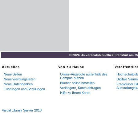
© 2026 Universitätsbibliothek Frankfurt am M
Aktuelles
Von zu Hause
Veröffentli
Neue Seiten
Online-Angebote außerhalb des
Hochschulpubl
Campus nutzen
Neuerwerbungslisten
Digitale Samm
Bücher online bestellen
Neue Datenbanken
Frankfurter Bi
Verlängern, Konto abfragen
Ausstellungsk
Führungen und Schulungen
Hilfe zu Ihrem Konto
Visual Library Server 2018