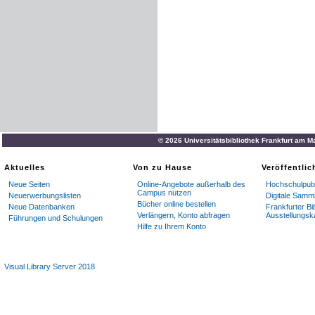
© 2026 Universitätsbibliothek Frankfurt am M
Aktuelles
Von zu Hause
Veröffentli
Neue Seiten
Online-Angebote außerhalb des
Hochschulpubl
Campus nutzen
Neuerwerbungslisten
Digitale Samm
Bücher online bestellen
Neue Datenbanken
Frankfurter Bi
Verlängern, Konto abfragen
Ausstellungsk
Führungen und Schulungen
Hilfe zu Ihrem Konto
Visual Library Server 2018