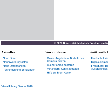
© 2026 Universitätsbibliothek Frankfurt am M
Aktuelles
Von zu Hause
Veröffentli
Neue Seiten
Online-Angebote außerhalb des
Hochschulpubl
Campus nutzen
Neuerwerbungslisten
Digitale Samm
Bücher online bestellen
Neue Datenbanken
Frankfurter Bi
Verlängern, Konto abfragen
Ausstellungsk
Führungen und Schulungen
Hilfe zu Ihrem Konto
Visual Library Server 2018