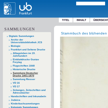
TITEL
INHALT
ÜBERSICH
SAMMLUNGEN
Stammbuch des blühenden u
Digitale Sammlungen
Archiv der
Universitätsbibliothek JCS
Biologie
Frankfurt und Seltene Drucke
Alltagsleben im 19.
Jahrhundert
Einblattdrucke Gustav
Freytag
Flugschriften 1848
Historische Drucke
Sammlung Deutscher
Drucke 1801-1870
Sammlung Riesser
VD 16
VD 17
Zeitungen, Zeitschriften und
Adressbücher
Handschriften und Inkunabeln
Judaica
Kinderbuchsammlungen
Koloniale Sammlungen