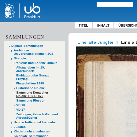
TITEL
INHALT
ÜBERSICH
SAMMLUNGEN
Eine alte Jungfer
Eine al
Digitale Sammlungen
Archiv der
Universitätsbibliothek JCS
Biologie
Frankfurt und Seltene Drucke
Alltagsleben im 19.
Jahrhundert
Einblattdrucke Gustav
Freytag
Flugschriften 1848
Historische Drucke
Sammlung Deutscher
Drucke 1801-1870
Sammlung Riesser
VD 16
VD 17
Zeitungen, Zeitschriften und
Adressbücher
Handschriften und Inkunabeln
Judaica
Kinderbuchsammlungen
Koloniale Sammlungen