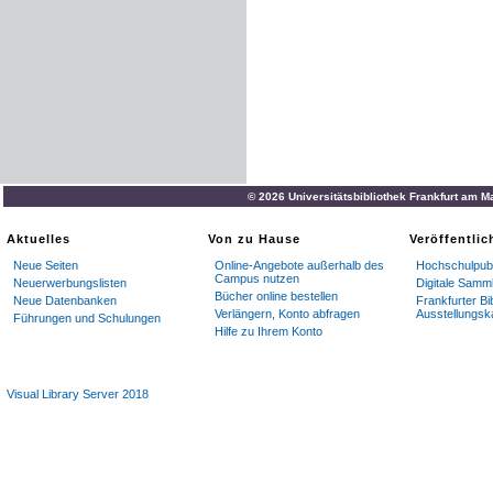
© 2026 Universitätsbibliothek Frankfurt am M
Aktuelles
Von zu Hause
Veröffentli
Neue Seiten
Online-Angebote außerhalb des
Hochschulpubl
Campus nutzen
Neuerwerbungslisten
Digitale Samm
Bücher online bestellen
Neue Datenbanken
Frankfurter Bi
Verlängern, Konto abfragen
Ausstellungsk
Führungen und Schulungen
Hilfe zu Ihrem Konto
Visual Library Server 2018