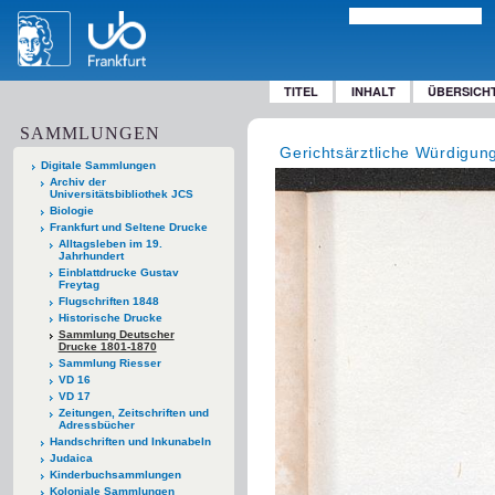
TITEL
INHALT
ÜBERSICH
SAMMLUNGEN
Gerichtsärztliche Würdigun
Digitale Sammlungen
Archiv der
Universitätsbibliothek JCS
Biologie
Frankfurt und Seltene Drucke
Alltagsleben im 19.
Jahrhundert
Einblattdrucke Gustav
Freytag
Flugschriften 1848
Historische Drucke
Sammlung Deutscher
Drucke 1801-1870
Sammlung Riesser
VD 16
VD 17
Zeitungen, Zeitschriften und
Adressbücher
Handschriften und Inkunabeln
Judaica
Kinderbuchsammlungen
Koloniale Sammlungen