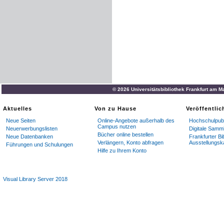
© 2026 Universitätsbibliothek Frankfurt am M
Aktuelles
Von zu Hause
Veröffentli
Neue Seiten
Online-Angebote außerhalb des
Hochschulpubl
Campus nutzen
Neuerwerbungslisten
Digitale Samm
Bücher online bestellen
Neue Datenbanken
Frankfurter Bi
Verlängern, Konto abfragen
Ausstellungsk
Führungen und Schulungen
Hilfe zu Ihrem Konto
Visual Library Server 2018