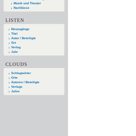
Musik und Theater
Nachlässe
LISTEN
Neuzugänge
Titel
Autor / Beteiligte
Ort
Verlag
Jahr
CLOUDS
Schlagwörter
Orte
Autoren / Beteiligte
Verlage
Jahre