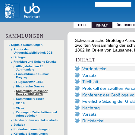
TITEL
ÜBERSICH
INHALT
SAMMLUNGEN
Schweizerische Großloge Alpin
zwölften Versammlung der schw
Digitale Sammlungen
Archiv der
1862 im Orient von Lausanne. 
Universitätsbibliothek JCS
Biologie
INHALT
Frankfurt und Seltene Drucke
Alltagsleben im 19.
Vorderdeckel
Jahrhundert
Einblattdrucke Gustav
Vorsatz
Freytag
Titelblatt
Flugschriften 1848
Historische Drucke
Protokoll der zwölften Ver
Sammlung Deutscher
Konferenz der Großloge vo
Drucke 1801-1870
Sammlung Riesser
Feierliche Sitzung der Gr
VD 16
Nachtrag
VD 17
Zeitungen, Zeitschriften und
Vorsatz
Adressbücher
Rückdeckel
Handschriften und Inkunabeln
Judaica
Kinderbuchsammlungen
Koloniale Sammlungen