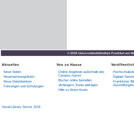
© 2026 Universitätsbibliothek Frankfurt am M
Aktuelles
Von zu Hause
Veröffentli
Neue Seiten
Online-Angebote außerhalb des
Hochschulpubl
Campus nutzen
Neuerwerbungslisten
Digitale Samm
Bücher online bestellen
Neue Datenbanken
Frankfurter Bi
Verlängern, Konto abfragen
Ausstellungsk
Führungen und Schulungen
Hilfe zu Ihrem Konto
Visual Library Server 2018