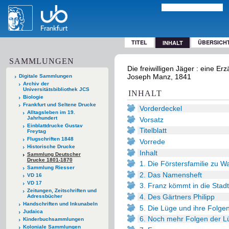
TITEL
ÜBERSICH
INHALT
SAMMLUNGEN
Die freiwilligen Jäger : eine 
Joseph Manz, 1841
Digitale Sammlungen
Archiv der
Universitätsbibliothek JCS
INHALT
Biologie
Frankfurt und Seltene Drucke
Vorderdeckel
Alltagsleben im 19.
Jahrhundert
Vorsatz
Einblattdrucke Gustav
Titelblatt
Freytag
Flugschriften 1848
Vorrede
Historische Drucke
Inhalt
Sammlung Deutscher
Drucke 1801-1870
1. Die Förstersfamilie zu W
Sammlung Riesser
2. Das Namensheft
VD 16
VD 17
3. Franz kömmt in die Stadt
Zeitungen, Zeitschriften und
4. Des Gärtners Philipp
Adressbücher
Handschriften und Inkunabeln
5. Die Lüge und ihre Folge
Judaica
6. Noch mehr Folgen der L
Kinderbuchsammlungen
Koloniale Sammlungen