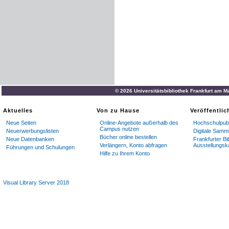
© 2026 Universitätsbibliothek Frankfurt am M
Aktuelles
Von zu Hause
Veröffentli
Neue Seiten
Online-Angebote außerhalb des
Hochschulpubl
Campus nutzen
Neuerwerbungslisten
Digitale Samm
Bücher online bestellen
Neue Datenbanken
Frankfurter Bi
Verlängern, Konto abfragen
Ausstellungsk
Führungen und Schulungen
Hilfe zu Ihrem Konto
Visual Library Server 2018