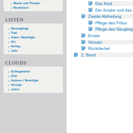
Das Kind
Musik und Theater
Nachlässe
Der Knabe und das
Zweite Abtheilung
LISTEN
Pflege des Fötus
Neuzugänge
Pflege des Säugling
Titel
Errata
Autor / Beteiligte
Vorsatz
Ort
Verlag
Rückdeckel
Jahr
2. Band
CLOUDS
Schlagwörter
Orte
Autoren / Beteiligte
Verlage
Jahre