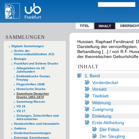
TITEL
ÜBERSICH
INHALT
SAMMLUNGEN
Hussian, Raphael Ferdinand: De
Darstellung der vernünftigste
Digitale Sammlungen
Archiv der
Behandlung [...] / von R.F. Hu
Universitätsbibliothek JCS
der theoretischen Geburtshülfe
Biologie
Frankfurt und Seltene Drucke
INHALT
Alltagsleben im 19.
Jahrhundert
1. Band
Einblattdrucke Gustav
Freytag
Vorderdeckel
Flugschriften 1848
Vorsatz
Historische Drucke
Sammlung Deutscher
Titelblatt
Drucke 1801-1870
Sammlung Riesser
Widmung
VD 16
Zueignung
VD 17
Einleitung
Zeitungen, Zeitschriften und
Adressbücher
Erste Abtheilung
Handschriften und Inkunabeln
Judaica
Der Fötus
Kinderbuchsammlungen
Der Säugling
Koloniale Sammlungen