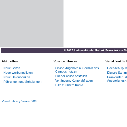
© 2026 Universitätsbibliothek Frankfurt am M
Aktuelles
Von zu Hause
Veröffentli
Neue Seiten
Online-Angebote außerhalb des
Hochschulpubl
Campus nutzen
Neuerwerbungslisten
Digitale Samm
Bücher online bestellen
Neue Datenbanken
Frankfurter Bi
Verlängern, Konto abfragen
Ausstellungsk
Führungen und Schulungen
Hilfe zu Ihrem Konto
Visual Library Server 2018