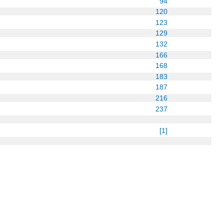
94
120
123
129
132
166
168
183
187
216
237
[1]