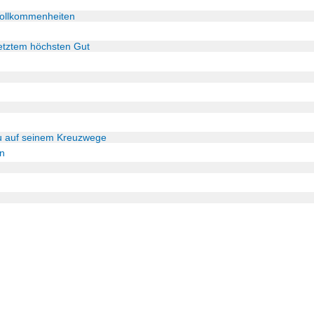
 Vollkommenheiten
setztem höchsten Gut
u auf seinem Kreuzwege
n