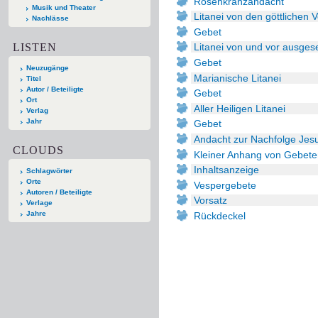
Rosenkranzandacht
Musik und Theater
Litanei von den göttlichen
Nachlässe
Gebet
LISTEN
Litanei von und vor ausge
Gebet
Neuzugänge
Marianische Litanei
Titel
Autor / Beteiligte
Gebet
Ort
Aller Heiligen Litanei
Verlag
Jahr
Gebet
Andacht zur Nachfolge Jes
CLOUDS
Kleiner Anhang von Gebete
Inhaltsanzeige
Schlagwörter
Orte
Vespergebete
Autoren / Beteiligte
Vorsatz
Verlage
Jahre
Rückdeckel