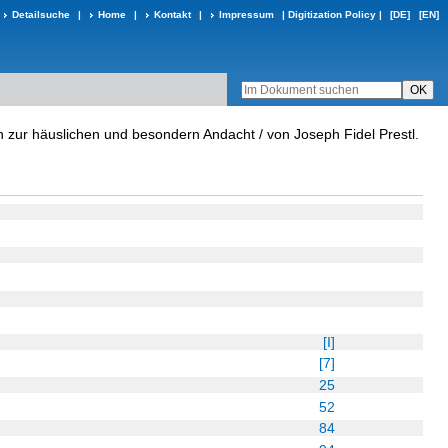
Detailsuche
|
Home
|
Kontakt
|
Impressum
|
Digitization Policy
|
[DE]
[EN]
 zur häuslichen und besondern Andacht / von Joseph Fidel Prestl.
[I]
[7]
25
52
84