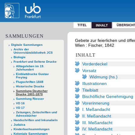
TITEL
ÜBERSICH
INHALT
SAMMLUNGEN
Gebete zur feierlichen und öff
Wien : Fischer, 1842
Digitale Sammlungen
Archiv der
Universitätsbibliothek JCS
INHALT
Biologie
Frankfurt und Seltene Drucke
Vorderdeckel
Alltagsleben im 19.
Jahrhundert
Vorsatz
Einblattdrucke Gustav
Widmung (hs.)
Freytag
Flugschriften 1848
Illustrationen
Historische Drucke
Titelblatt
Sammlung Deutscher
Drucke 1801-1870
Bischöfliche Genehmigung
Sammlung Riesser
Vorerinnerung
VD 16
VD 17
I. Meßandacht
Zeitungen, Zeitschriften und
II. Meßandacht
Adressbücher
Handschriften und Inkunabeln
III. Meßandacht
Judaica
IV. Meßandacht
Kinderbuchsammlungen
Koloniale Sammlungen