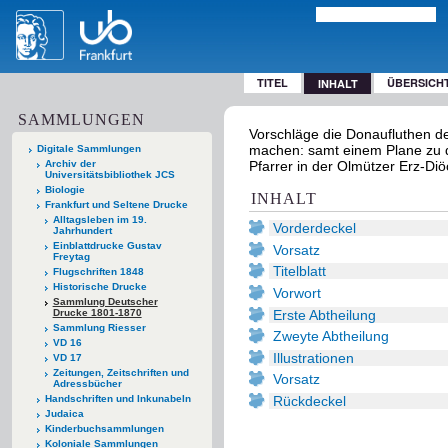
TITEL
ÜBERSICH
INHALT
SAMMLUNGEN
Vorschläge die Donaufluthen d
machen: samt einem Plane zu da
Digitale Sammlungen
Archiv der
Pfarrer in der Olmützer Erz-Diö
Universitätsbibliothek JCS
Biologie
INHALT
Frankfurt und Seltene Drucke
Alltagsleben im 19.
Vorderdeckel
Jahrhundert
Einblattdrucke Gustav
Vorsatz
Freytag
Titelblatt
Flugschriften 1848
Historische Drucke
Vorwort
Sammlung Deutscher
Erste Abtheilung
Drucke 1801-1870
Sammlung Riesser
Zweyte Abtheilung
VD 16
Illustrationen
VD 17
Zeitungen, Zeitschriften und
Vorsatz
Adressbücher
Rückdeckel
Handschriften und Inkunabeln
Judaica
Kinderbuchsammlungen
Koloniale Sammlungen