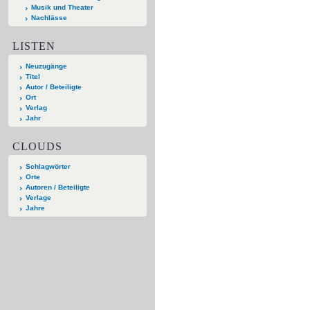
Musik und Theater
Nachlässe
LISTEN
Neuzugänge
Titel
Autor / Beteiligte
Ort
Verlag
Jahr
CLOUDS
Schlagwörter
Orte
Autoren / Beteiligte
Verlage
Jahre