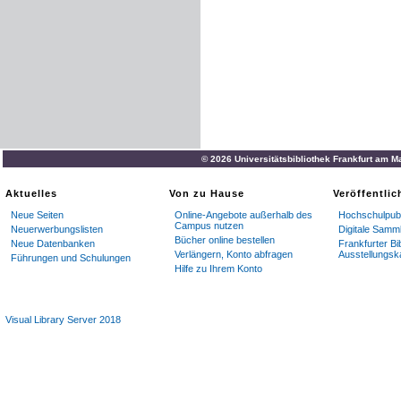
© 2026 Universitätsbibliothek Frankfurt am M
Aktuelles
Von zu Hause
Veröffentli
Neue Seiten
Online-Angebote außerhalb des
Hochschulpubl
Campus nutzen
Neuerwerbungslisten
Digitale Samm
Bücher online bestellen
Neue Datenbanken
Frankfurter Bi
Verlängern, Konto abfragen
Ausstellungsk
Führungen und Schulungen
Hilfe zu Ihrem Konto
Visual Library Server 2018