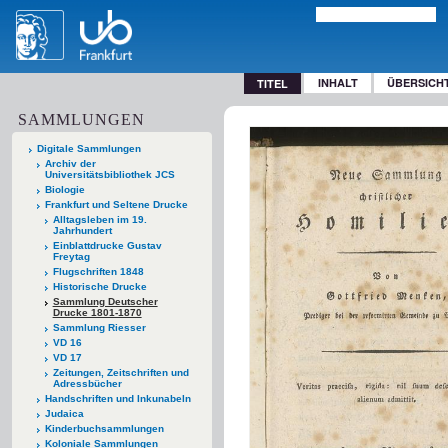
INHALT
ÜBERSICH
TITEL
SAMMLUNGEN
Digitale Sammlungen
Archiv der
Universitätsbibliothek JCS
Biologie
Frankfurt und Seltene Drucke
Alltagsleben im 19.
Jahrhundert
Einblattdrucke Gustav
Freytag
Flugschriften 1848
Historische Drucke
Sammlung Deutscher
Drucke 1801-1870
Sammlung Riesser
VD 16
VD 17
Zeitungen, Zeitschriften und
Adressbücher
Handschriften und Inkunabeln
Judaica
Kinderbuchsammlungen
Koloniale Sammlungen