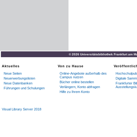
© 2026 Universitätsbibliothek Frankfurt am M
Aktuelles
Von zu Hause
Veröffentli
Neue Seiten
Online-Angebote außerhalb des
Hochschulpubl
Campus nutzen
Neuerwerbungslisten
Digitale Samm
Bücher online bestellen
Neue Datenbanken
Frankfurter Bi
Verlängern, Konto abfragen
Ausstellungsk
Führungen und Schulungen
Hilfe zu Ihrem Konto
Visual Library Server 2018