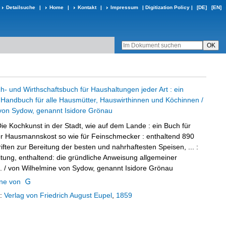
Detailsuche
|
Home
|
Kontakt
|
Impressum
|
Digitization Policy
|
[DE]
[EN]
- und Wirthschaftsbuch für Haushaltungen jeder Art : ein
 Handbuch für alle Hausmütter, Hauswirthinnen und Köchinnen /
von Sydow, genannt Isidore Grönau
ie Kochkunst in der Stadt, wie auf dem Lande
:
ein Buch für
er Hausmannskost so wie für Feinschmecker : enthaltend 890
iften zur Bereitung der besten und nahrhaftesten Speisen, ... :
itung, enthaltend: die gründliche Anweisung allgemeiner
.
/ von Wilhelmine von Sydow, genannt Isidore Grönau
ne von
:
Verlag von Friedrich August Eupel
,
1859