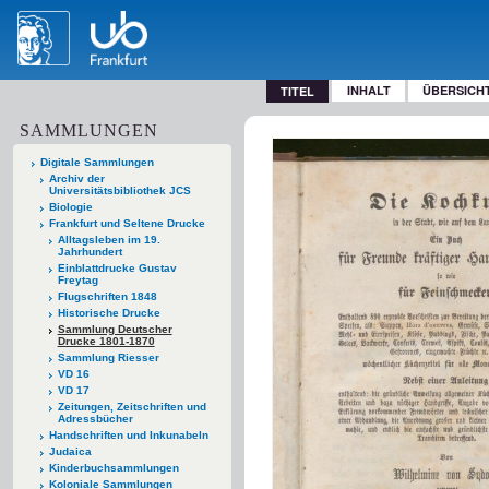
INHALT
ÜBERSICH
TITEL
SAMMLUNGEN
Digitale Sammlungen
Archiv der
Universitätsbibliothek JCS
Biologie
Frankfurt und Seltene Drucke
Alltagsleben im 19.
Jahrhundert
Einblattdrucke Gustav
Freytag
Flugschriften 1848
Historische Drucke
Sammlung Deutscher
Drucke 1801-1870
Sammlung Riesser
VD 16
VD 17
Zeitungen, Zeitschriften und
Adressbücher
Handschriften und Inkunabeln
Judaica
Kinderbuchsammlungen
Koloniale Sammlungen