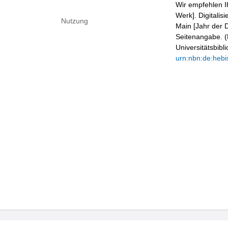
Wir empfehlen I
Werk]. Digitalis
Nutzung
Main [Jahr der D
Seitenangabe. (B
Universitätsbib
urn:nbn:de:hebi