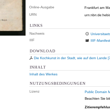
Online-Ausgabe
Frankfurt am Ma
URN
urn:nbn:de:heb
LINKS
Nachweis
Universitaet
IIIF
IIIF-Manifes
DOWNLOAD
Die Kochkunst in der Stadt, wie auf dem Lande
[
INHALT
Inhalt des Werkes
NUTZUNGSBEDINGUNGEN
Lizenz
Public Domain M
Beachten Sie bi
Zitierempfehlu