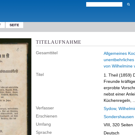
T
SEITE
TITELAUFNAHME
Gesamttitel
Allgemeines Koch
unentbehrliches
von Wilhelmine 
Titel
1. Theil (1859)
D
Freunde kräftig
erprobte Vorschr
nebst einer Anle
Küchenregeln, ..
Verfasser
Sydow, Wilhelmi
Erschienen
Sondershausen
Umfang
VIII, 320 Seiten
Sprache
Deutsch