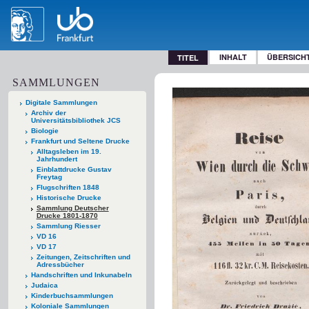
INHALT
ÜBERSICH
TITEL
SAMMLUNGEN
Digitale Sammlungen
Archiv der
Universitätsbibliothek JCS
Biologie
Frankfurt und Seltene Drucke
Alltagsleben im 19.
Jahrhundert
Einblattdrucke Gustav
Freytag
Flugschriften 1848
Historische Drucke
Sammlung Deutscher
Drucke 1801-1870
Sammlung Riesser
VD 16
VD 17
Zeitungen, Zeitschriften und
Adressbücher
Handschriften und Inkunabeln
Judaica
Kinderbuchsammlungen
Koloniale Sammlungen