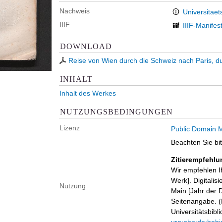
Nachweis
Universitaet
IIIF
IIIF-Manifes
DOWNLOAD
Reise von Wien durch die Schweiz nach Paris, d
INHALT
Inhalt des Werkes
NUTZUNGSBEDINGUNGEN
Lizenz
Public Domain M
Beachten Sie bi
Zitierempfehlu
Wir empfehlen I
Werk]. Digitalis
Nutzung
Main [Jahr der D
Seitenangabe. (B
Universitätsbib