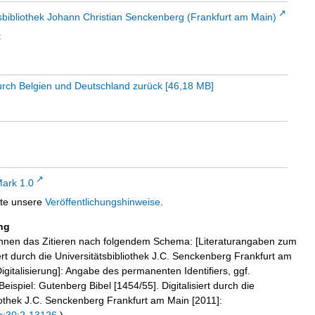
sbibliothek Johann Christian Senckenberg (Frankfurt am Main)
t
urch Belgien und Deutschland zurück
[
46,18 MB
]
ark 1.0
tte unsere
Veröffentlichungshinweise
.
ng
hnen das Zitieren nach folgendem Schema: [Literaturangaben zum
iert durch die Universitätsbibliothek J.C. Senckenberg Frankfurt am
igitalisierung]: Angabe des permanenten Identifiers, ggf.
eispiel: Gutenberg Bibel [1454/55]. Digitalisiert durch die
liothek J.C. Senckenberg Frankfurt am Main [2011]: