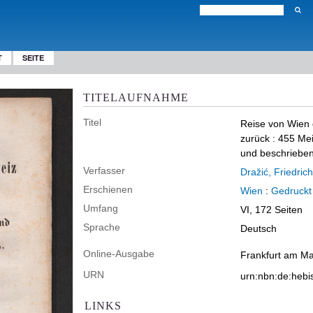
T
SEITE
TITELAUFNAHME
Titel
Reise von Wien 
zurück
:
455 Mei
und beschrieben 
Verfasser
Dražić, Friedrich
Erschienen
Wien
:
Gedruckt 
Umfang
VI, 172 Seiten
Sprache
Deutsch
Online-Ausgabe
Frankfurt am Ma
URN
urn:nbn:de:heb
LINKS