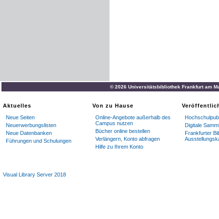
© 2026 Universitätsbibliothek Frankfurt am M
Aktuelles
Von zu Hause
Veröffentli
Neue Seiten
Online-Angebote außerhalb des
Hochschulpubl
Campus nutzen
Neuerwerbungslisten
Digitale Samm
Bücher online bestellen
Neue Datenbanken
Frankfurter Bi
Verlängern, Konto abfragen
Ausstellungsk
Führungen und Schulungen
Hilfe zu Ihrem Konto
Visual Library Server 2018