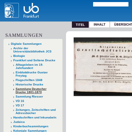
INHALT
ÜBERSICH
TITEL
SAMMLUNGEN
Digitale Sammlungen
Archiv der
Universitätsbibliothek JCS
Biologie
Frankfurt und Seltene Drucke
Alltagsleben im 19.
Jahrhundert
Einblattdrucke Gustav
Freytag
Flugschriften 1848
Historische Drucke
Sammlung Deutscher
Drucke 1801-1870
Sammlung Riesser
VD 16
VD 17
Zeitungen, Zeitschriften und
Adressbücher
Handschriften und Inkunabeln
Judaica
Kinderbuchsammlungen
Koloniale Sammlungen