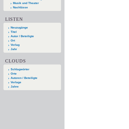
Musik und Theater
Nachlässe
LISTEN
Neuzugänge
Titel
Autor / Beteiligte
Ort
Verlag
Jahr
CLOUDS
Schlagwörter
Orte
Autoren / Beteiligte
Verlage
Jahre