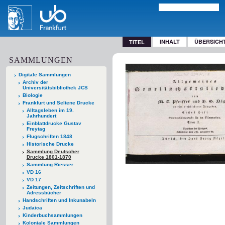
INHALT
ÜBERSICH
TITEL
SAMMLUNGEN
Digitale Sammlungen
Archiv der
Universitätsbibliothek JCS
Biologie
Frankfurt und Seltene Drucke
Alltagsleben im 19.
Jahrhundert
Einblattdrucke Gustav
Freytag
Flugschriften 1848
Historische Drucke
Sammlung Deutscher
Drucke 1801-1870
Sammlung Riesser
VD 16
VD 17
Zeitungen, Zeitschriften und
Adressbücher
Handschriften und Inkunabeln
Judaica
Kinderbuchsammlungen
Koloniale Sammlungen