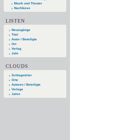
Musik und Theater
Nachlässe
LISTEN
Neuzugänge
Titel
Autor / Beteiligte
Ort
Verlag
Jahr
CLOUDS
Schlagwörter
Orte
Autoren / Beteiligte
Verlage
Jahre