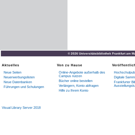
© 2026 Universitätsbibliothek Frankfurt am M
Aktuelles
Von zu Hause
Veröffentli
Neue Seiten
Online-Angebote außerhalb des
Hochschulpubl
Campus nutzen
Neuerwerbungslisten
Digitale Samm
Bücher online bestellen
Neue Datenbanken
Frankfurter Bi
Verlängern, Konto abfragen
Ausstellungsk
Führungen und Schulungen
Hilfe zu Ihrem Konto
Visual Library Server 2018