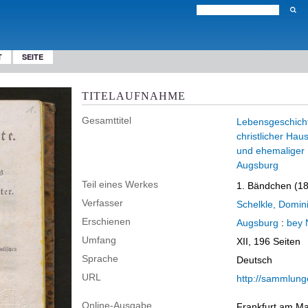
T
SEITE
TITELAUFNAHME
Gesamttitel
Lebensgeschicht
christlicher Hau
und ehemaliger 
Augsburg
Teil eines Werkes
1. Bändchen (1
Verfasser
Schelkle, Domin
Erschienen
Augsburg
:
bey 
Umfang
XII, 196 Seiten
Sprache
Deutsch
URL
http://sammlunge
Online-Ausgabe
Frankfurt am Ma