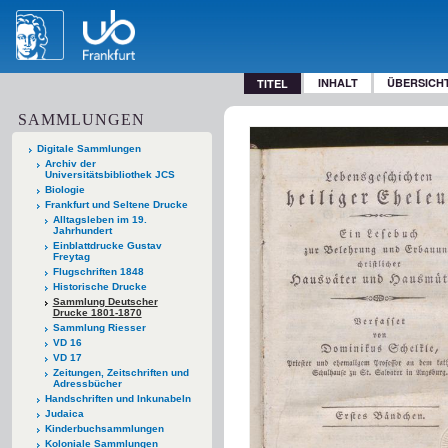
INHALT
ÜBERSICH
TITEL
SAMMLUNGEN
Digitale Sammlungen
Archiv der
Universitätsbibliothek JCS
Biologie
Frankfurt und Seltene Drucke
Alltagsleben im 19.
Jahrhundert
Einblattdrucke Gustav
Freytag
Flugschriften 1848
Historische Drucke
Sammlung Deutscher
Drucke 1801-1870
Sammlung Riesser
VD 16
VD 17
Zeitungen, Zeitschriften und
Adressbücher
Handschriften und Inkunabeln
Judaica
Kinderbuchsammlungen
Koloniale Sammlungen