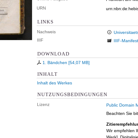
URN
urn:nbn:de:heb
LINKS
Nachweis
Universitaet
IIIF
IIIF-Manifes
DOWNLOAD
1. Bändchen
[
54,07 MB
]
INHALT
Inhalt des Werkes
NUTZUNGSBEDINGUNGEN
Lizenz
Public Domain M
Beachten Sie bi
Zitierempfehlu
Wir empfehlen I
Werk]. Digitalis