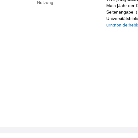
Nutzung
Main [Jahr der D
Seitenangabe. (B
Universitätsbib
urn:nbn:de:hebi