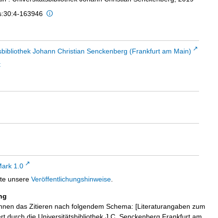
is:30:4-163946
sbibliothek Johann Christian Senckenberg (Frankfurt am Main)
t
ark 1.0
tte unsere
Veröffentlichungshinweise
.
ng
hnen das Zitieren nach folgendem Schema: [Literaturangaben zum
iert durch die Universitätsbibliothek J.C. Senckenberg Frankfurt am