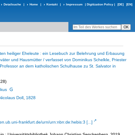
Detailsuche
|
Home
|
Kontakt
|
Impressum
|
Digitization Policy
|
[DE]
[EN]
en heiliger Eheleute : ein Lesebuch zur Belehrung und Erbauung
sväter und Hausmütter / verfasset von Dominikus Schelkle, Priester
Professor an dem katholischen Schulhause zu St. Salvator in
828)
ikus
Nicolaus Doll
,
1828
n.ub.uni-frankfurt.de/urn/urn:nbn:de:hebis:3 [...]
in : Universitätsbibliothek Johann Christian Senckenberg, 2019