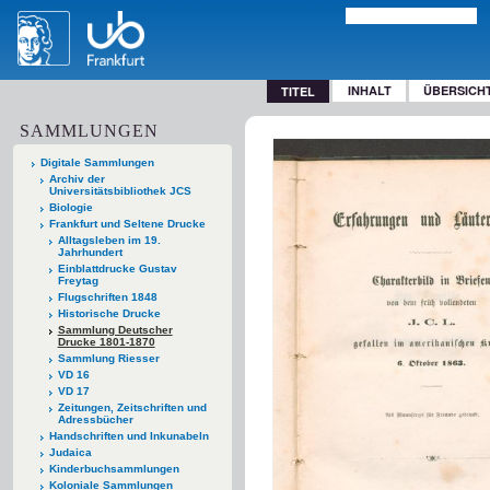
INHALT
ÜBERSICH
TITEL
SAMMLUNGEN
Digitale Sammlungen
Archiv der
Universitätsbibliothek JCS
Biologie
Frankfurt und Seltene Drucke
Alltagsleben im 19.
Jahrhundert
Einblattdrucke Gustav
Freytag
Flugschriften 1848
Historische Drucke
Sammlung Deutscher
Drucke 1801-1870
Sammlung Riesser
VD 16
VD 17
Zeitungen, Zeitschriften und
Adressbücher
Handschriften und Inkunabeln
Judaica
Kinderbuchsammlungen
Koloniale Sammlungen