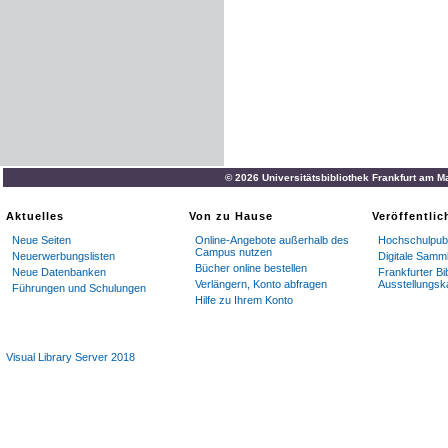
© 2026 Universitätsbibliothek Frankfurt am M
Aktuelles
Von zu Hause
Veröffentli
Neue Seiten
Online-Angebote außerhalb des
Hochschulpubl
Campus nutzen
Neuerwerbungslisten
Digitale Samm
Bücher online bestellen
Neue Datenbanken
Frankfurter Bi
Verlängern, Konto abfragen
Ausstellungsk
Führungen und Schulungen
Hilfe zu Ihrem Konto
Visual Library Server 2018