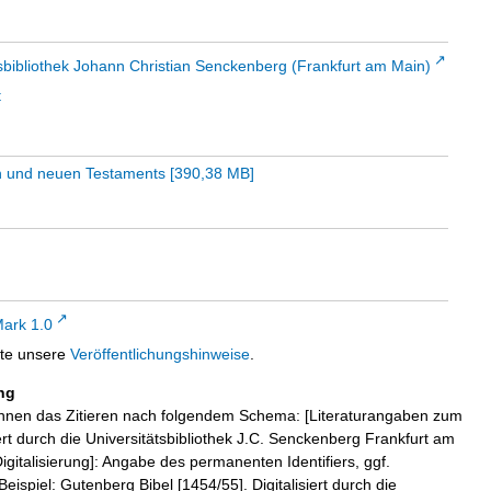
sbibliothek Johann Christian Senckenberg (Frankfurt am Main)
t
ten und neuen Testaments
[
390,38 MB
]
ark 1.0
tte unsere
Veröffentlichungshinweise
.
ng
hnen das Zitieren nach folgendem Schema: [Literaturangaben zum
iert durch die Universitätsbibliothek J.C. Senckenberg Frankfurt am
igitalisierung]: Angabe des permanenten Identifiers, ggf.
eispiel: Gutenberg Bibel [1454/55]. Digitalisiert durch die