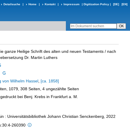
Detailsuche
|
Home
|
Kontakt
|
Impressum
|
Digitization Policy
|
[DE]
[EN]
die ganze Heilige Schrift des alten und neuen Testaments
/ nach
ebersetzung Dr. Martin Luthers
g von Wilhelm Hassel
,
[ca. 1858]
ten, 1079, 308 Seiten, 4 ungezählte Seiten
 gedruckt bei Benj. Krebs in Frankfurt a. M.
in : Universitätsbibliothek Johann Christian Senckenberg, 2022
is:30:4-260390