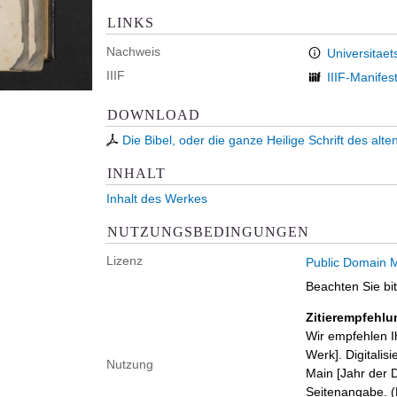
LINKS
Nachweis
Universitaet
IIIF
IIIF-Manifes
DOWNLOAD
Die Bibel, oder die ganze Heilige Schrift des al
INHALT
Inhalt des Werkes
NUTZUNGSBEDINGUNGEN
Lizenz
Public Domain M
Beachten Sie bi
Zitierempfehlu
Wir empfehlen I
Werk]. Digitalis
Nutzung
Main [Jahr der D
Seitenangabe. (B