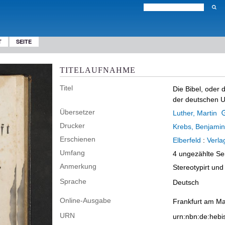
T
SEITE
TITELAUFNAHME
Titel
Die Bibel, oder 
der deutschen U
Übersetzer
Luther, Martin
Drucker
Krebs, Benjamin
Erschienen
Elberfeld
:
Verla
Umfang
4 ungezählte Sei
Anmerkung
Stereotypirt und
Sprache
Deutsch
Online-Ausgabe
Frankfurt am Ma
URN
urn:nbn:de:heb