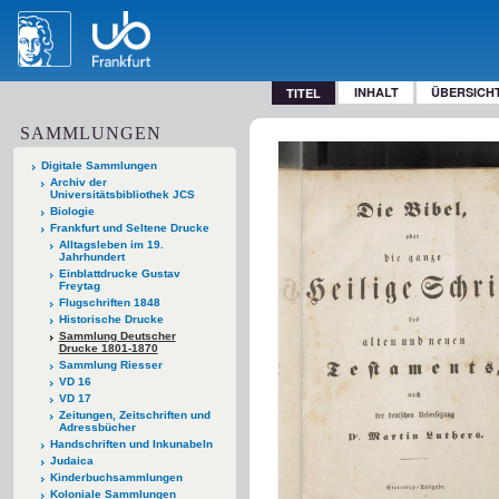
INHALT
ÜBERSICH
TITEL
SAMMLUNGEN
Digitale Sammlungen
Archiv der
Universitätsbibliothek JCS
Biologie
Frankfurt und Seltene Drucke
Alltagsleben im 19.
Jahrhundert
Einblattdrucke Gustav
Freytag
Flugschriften 1848
Historische Drucke
Sammlung Deutscher
Drucke 1801-1870
Sammlung Riesser
VD 16
VD 17
Zeitungen, Zeitschriften und
Adressbücher
Handschriften und Inkunabeln
Judaica
Kinderbuchsammlungen
Koloniale Sammlungen