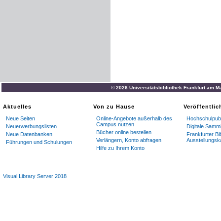
© 2026 Universitätsbibliothek Frankfurt am M
Aktuelles
Von zu Hause
Veröffentli
Neue Seiten
Online-Angebote außerhalb des
Hochschulpubl
Campus nutzen
Neuerwerbungslisten
Digitale Samm
Bücher online bestellen
Neue Datenbanken
Frankfurter Bi
Verlängern, Konto abfragen
Ausstellungsk
Führungen und Schulungen
Hilfe zu Ihrem Konto
Visual Library Server 2018