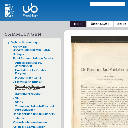
ÜBERSICHT
SEITE
TITEL
SAMMLUNGEN
Digitale Sammlungen
Archiv der
Universitätsbibliothek JCS
Biologie
Frankfurt und Seltene Drucke
Alltagsleben im 19.
Jahrhundert
Einblattdrucke Gustav
Freytag
Flugschriften 1848
Historische Drucke
Sammlung Deutscher
Drucke 1801-1870
Sammlung Riesser
VD 16
VD 17
Zeitungen, Zeitschriften und
Adressbücher
Handschriften und Inkunabeln
Judaica
Kinderbuchsammlungen
Koloniale Sammlungen