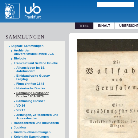
INHALT
ÜBERSICH
TITEL
SAMMLUNGEN
Digitale Sammlungen
Archiv der
Universitätsbibliothek JCS
Biologie
Frankfurt und Seltene Drucke
Alltagsleben im 19.
Jahrhundert
Einblattdrucke Gustav
Freytag
Flugschriften 1848
Historische Drucke
Sammlung Deutscher
Drucke 1801-1870
Sammlung Riesser
VD 16
VD 17
Zeitungen, Zeitschriften und
Adressbücher
Handschriften und Inkunabeln
Judaica
Kinderbuchsammlungen
Koloniale Sammlungen