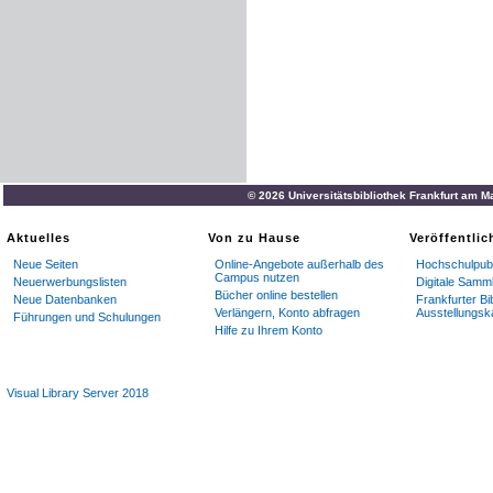
© 2026 Universitätsbibliothek Frankfurt am M
Aktuelles
Von zu Hause
Veröffentli
Neue Seiten
Online-Angebote außerhalb des
Hochschulpubl
Campus nutzen
Neuerwerbungslisten
Digitale Samm
Bücher online bestellen
Neue Datenbanken
Frankfurter Bi
Verlängern, Konto abfragen
Ausstellungsk
Führungen und Schulungen
Hilfe zu Ihrem Konto
Visual Library Server 2018