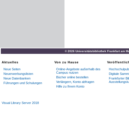
© 2026 Universitätsbibliothek Frankfurt am M
Aktuelles
Von zu Hause
Veröffentli
Neue Seiten
Online-Angebote außerhalb des
Hochschulpubl
Campus nutzen
Neuerwerbungslisten
Digitale Samm
Bücher online bestellen
Neue Datenbanken
Frankfurter Bi
Verlängern, Konto abfragen
Ausstellungsk
Führungen und Schulungen
Hilfe zu Ihrem Konto
Visual Library Server 2018