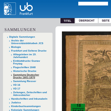
ÜBERSICHT
SEITE
TITEL
SAMMLUNGEN
Digitale Sammlungen
Archiv der
Universitätsbibliothek JCS
Biologie
Frankfurt und Seltene Drucke
Alltagsleben im 19.
Jahrhundert
Einblattdrucke Gustav
Freytag
Flugschriften 1848
Historische Drucke
Sammlung Deutscher
Drucke 1801-1870
Sammlung Riesser
VD 16
VD 17
Zeitungen, Zeitschriften und
Adressbücher
Handschriften und Inkunabeln
Judaica
Kinderbuchsammlungen
Koloniale Sammlungen