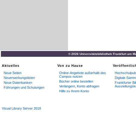
© 2026 Universitätsbibliothek Frankfurt am M
Aktuelles
Von zu Hause
Veröffentli
Neue Seiten
Online-Angebote außerhalb des
Hochschulpubl
Campus nutzen
Neuerwerbungslisten
Digitale Samm
Bücher online bestellen
Neue Datenbanken
Frankfurter Bi
Verlängern, Konto abfragen
Ausstellungsk
Führungen und Schulungen
Hilfe zu Ihrem Konto
Visual Library Server 2018