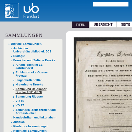
ÜBERSICHT
SEITE
TITEL
SAMMLUNGEN
Digitale Sammlungen
Archiv der
Universitätsbibliothek JCS
Biologie
Frankfurt und Seltene Drucke
Alltagsleben im 19.
Jahrhundert
Einblattdrucke Gustav
Freytag
Flugschriften 1848
Historische Drucke
Sammlung Deutscher
Drucke 1801-1870
Sammlung Riesser
VD 16
VD 17
Zeitungen, Zeitschriften und
Adressbücher
Handschriften und Inkunabeln
Judaica
Kinderbuchsammlungen
Koloniale Sammlungen