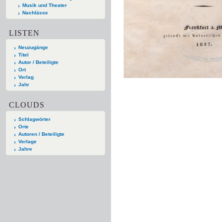
Musik und Theater
Nachlässe
LISTEN
Neuzugänge
Titel
Autor / Beteiligte
Ort
Verlag
Jahr
CLOUDS
Schlagwörter
Orte
Autoren / Beteiligte
Verlage
Jahre