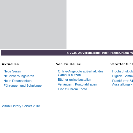
© 2026 Universitätsbibliothek Frankfurt am M
Aktuelles
Von zu Hause
Veröffentli
Neue Seiten
Online-Angebote außerhalb des
Hochschulpubl
Campus nutzen
Neuerwerbungslisten
Digitale Samm
Bücher online bestellen
Neue Datenbanken
Frankfurter Bi
Verlängern, Konto abfragen
Ausstellungsk
Führungen und Schulungen
Hilfe zu Ihrem Konto
Visual Library Server 2018