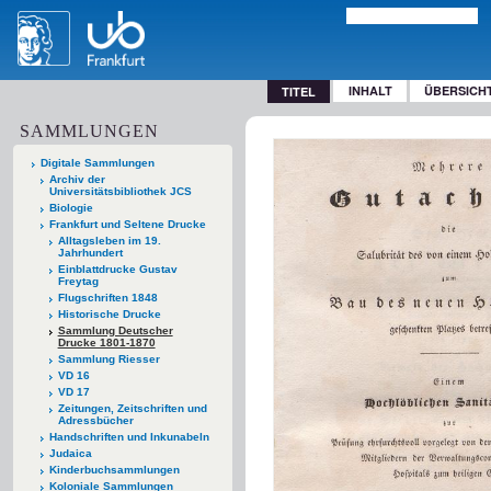
INHALT
ÜBERSICH
TITEL
SAMMLUNGEN
Digitale Sammlungen
Archiv der
Universitätsbibliothek JCS
Biologie
Frankfurt und Seltene Drucke
Alltagsleben im 19.
Jahrhundert
Einblattdrucke Gustav
Freytag
Flugschriften 1848
Historische Drucke
Sammlung Deutscher
Drucke 1801-1870
Sammlung Riesser
VD 16
VD 17
Zeitungen, Zeitschriften und
Adressbücher
Handschriften und Inkunabeln
Judaica
Kinderbuchsammlungen
Koloniale Sammlungen